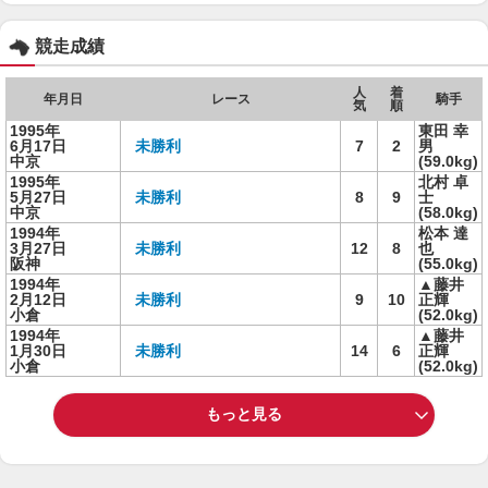
競走成績
人
着
年月日
レース
騎手
気
順
1995年
東田 幸
6月17日
未勝利
7
2
男
中京
(59.0kg)
1995年
北村 卓
5月27日
未勝利
8
9
士
中京
(58.0kg)
1994年
松本 達
3月27日
未勝利
12
8
也
阪神
(55.0kg)
1994年
▲藤井
2月12日
未勝利
9
10
正輝
小倉
(52.0kg)
1994年
▲藤井
1月30日
未勝利
14
6
正輝
小倉
(52.0kg)
もっと見る