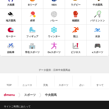
大相撲
Bリーグ
NBA
ラグビー
中央競馬
地方競馬
卓球
バレー
格闘技
バドミントン
モーター
フィギュア
ウィンター
陸上
水泳
自転車
学生スポーツ
Doスポーツ
ビジネス
eスポーツ
データ提供：日本中央競馬会
TOP
ニュース
天気
スポーツ
占い
すべて
スポーツ
中央競馬
サイトご利用にあたって