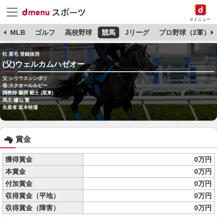
dメニュー
球
MLB
ゴルフ
高校野球
競馬
Jリーグ
プロ野球（2軍）
牡 栗毛 登録抹消
(父)ウェルカムハゼオー
父:シリウスシンボリ
母:スクオールルビー
調教師:藤岡 範士 (栗東)
馬主:櫨山 繁
生産者:坂本牧場
賞金
獲得賞金
0万円
本賞金
0万円
付加賞金
0万円
収得賞金（平地）
0万円
収得賞金（障害）
0万円