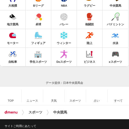
大相撲
Bリーグ
NBA
ラグビー
中央競馬
地方競馬
卓球
バレー
格闘技
バドミントン
モーター
フィギュア
ウィンター
陸上
水泳
自転車
学生スポーツ
Doスポーツ
ビジネス
eスポーツ
データ提供：日本中央競馬会
TOP
ニュース
天気
スポーツ
占い
すべて
スポーツ
中央競馬
サイトご利用にあたって