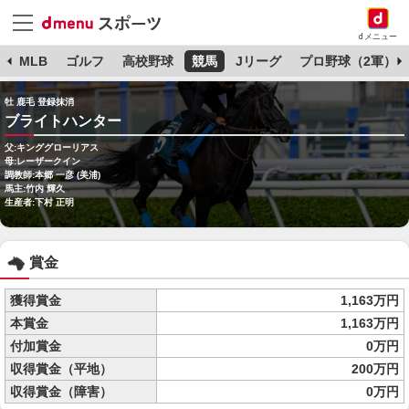
dメニュー
球
MLB
ゴルフ
高校野球
競馬
Jリーグ
プロ野球（2軍）
牡 鹿毛 登録抹消
ブライトハンター
父:キンググローリアス
母:レーザークイン
調教師:本郷 一彦 (美浦)
馬主:竹内 輝久
生産者:下村 正明
賞金
獲得賞金
1,163万円
本賞金
1,163万円
付加賞金
0万円
収得賞金（平地）
200万円
収得賞金（障害）
0万円