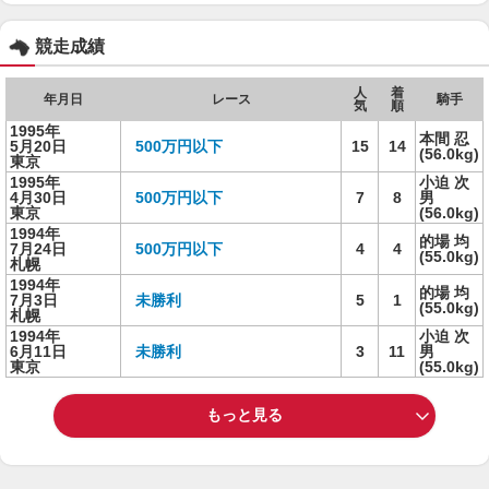
競走成績
人
着
年月日
レース
騎手
気
順
1995年
本間 忍
5月20日
500万円以下
15
14
(56.0kg)
東京
1995年
小迫 次
4月30日
500万円以下
7
8
男
東京
(56.0kg)
1994年
的場 均
7月24日
500万円以下
4
4
(55.0kg)
札幌
1994年
的場 均
7月3日
未勝利
5
1
(55.0kg)
札幌
1994年
小迫 次
6月11日
未勝利
3
11
男
東京
(55.0kg)
もっと見る