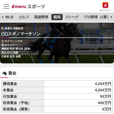
dメニュー
球
MLB
ゴルフ
高校野球
競馬
Jリーグ
プロ野球（2軍）
牡 黒鹿毛 登録抹消
(父)スギノマーチソン
父:サクラシンゲキ
母:ホリメリー
調教師:田中 耕太郎 (栗東)
馬主:杉山 美惠
生産者:友田 金蔵
賞金
獲得賞金
4,254万円
本賞金
4,204万円
付加賞金
50万円
収得賞金（平地）
600万円
収得賞金（障害）
0万円