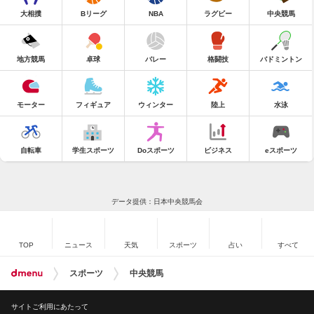
大相撲
Bリーグ
NBA
ラグビー
中央競馬
地方競馬
卓球
バレー
格闘技
バドミントン
モーター
フィギュア
ウィンター
陸上
水泳
自転車
学生スポーツ
Doスポーツ
ビジネス
eスポーツ
データ提供：日本中央競馬会
TOP
ニュース
天気
スポーツ
占い
すべて
スポーツ
中央競馬
サイトご利用にあたって