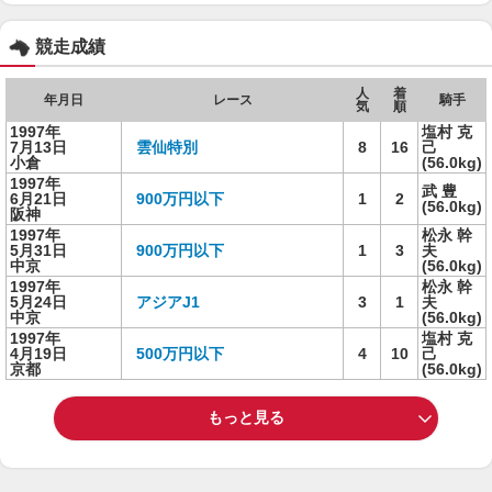
競走成績
人
着
年月日
レース
騎手
気
順
1997年
塩村 克
7月13日
雲仙特別
8
16
己
小倉
(56.0kg)
1997年
武 豊
6月21日
900万円以下
1
2
(56.0kg)
阪神
1997年
松永 幹
5月31日
900万円以下
1
3
夫
中京
(56.0kg)
1997年
松永 幹
5月24日
アジアJ1
3
1
夫
中京
(56.0kg)
1997年
塩村 克
4月19日
500万円以下
4
10
己
京都
(56.0kg)
もっと見る