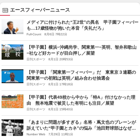
エースフィーバーニュース
メディアに付けられた“王2世”の異名 甲子園フィーバー
も…17歳怪物が抱いた本音「失礼だろ」
Full-Count 8月6日 7時22分
【甲子園】横浜−沖縄尚学、関東第一−英明、智弁和歌山
−社など好カードが目白押し／展望
日刊スポーツ 8月1日 20時53分
【甲子園】「関東第一フィーバー」だ 東東京３連覇の
関東第一の初戦は英明／組み合わせ抽選会
日刊スポーツ 8月1日 17時18分
【甲子園】代表49校から中から「特A」付けなかった理
由 熊本地震で被災した有明にも注目／展望
日刊スポーツ 8月1日 15時40分
「あまりに問題が多すぎる」名将・蔦文也のブレーンが
訴えていた“甲子園とカネ”の悩み「池田野球部はなぜ自
転車操業に陥った？」蔦を熟知する池田OBの証言
Number Web 7月29日 11時1分