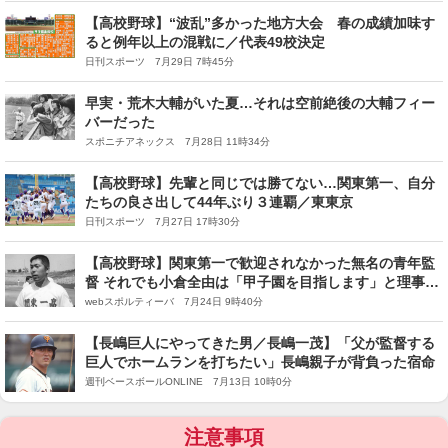
【高校野球】“波乱”多かった地方大会 春の成績加味す
ると例年以上の混戦に／代表49校決定
日刊スポーツ 7月29日 7時45分
早実・荒木大輔がいた夏…それは空前絶後の大輔フィー
バーだった
スポニチアネックス 7月28日 11時34分
【高校野球】先輩と同じでは勝てない…関東第一、自分
たちの良さ出して44年ぶり３連覇／東東京
日刊スポーツ 7月27日 17時30分
【高校野球】関東第一で歓迎されなかった無名の青年監
督 それでも小倉全由は「甲子園を目指します」と理事長
に言い放った
webスポルティーバ 7月24日 9時40分
【長嶋巨人にやってきた男／長嶋一茂】「父が監督する
巨人でホームランを打ちたい」長嶋親子が背負った宿命
週刊ベースボールONLINE 7月13日 10時0分
注意事項