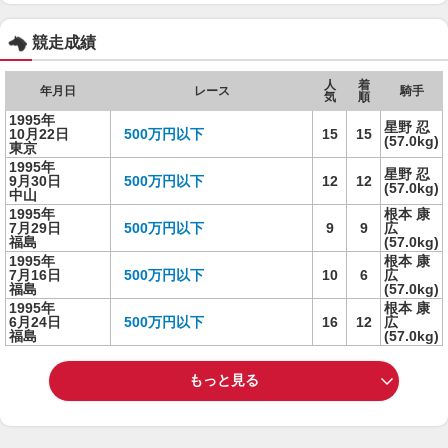
競走成績
人
着
年月日
レース
騎手
気
順
1995年
星野 忍
10月22日
500万円以下
15
15
(57.0kg)
東京
1995年
星野 忍
9月30日
500万円以下
12
12
(57.0kg)
中山
1995年
根本 康
7月29日
500万円以下
9
9
広
福島
(57.0kg)
1995年
根本 康
7月16日
500万円以下
10
6
広
福島
(57.0kg)
1995年
根本 康
6月24日
500万円以下
16
12
広
福島
(57.0kg)
もっと見る