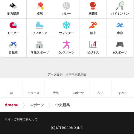
地方競馬
卓球
バレー
格闘技
バドミントン
モーター
フィギュア
ウィンター
陸上
水泳
自転車
学生スポーツ
Doスポーツ
ビジネス
eスポーツ
データ提供：日本中央競馬会
TOP
ニュース
天気
スポーツ
占い
すべて
スポーツ
中央競馬
サイトご利用にあたって
(C) NTT DOCOMO, INC.