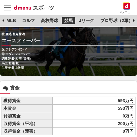
dメニュー
球
MLB
ゴルフ
高校野球
競馬
Jリーグ
プロ野球（2軍）
牡 鹿毛 登録抹消
エースフィーバー
父:ラシアンボンド
母:マダムフィーバー
調教師:鈴木 清 (美浦)
馬主:堀越 毅一
生産者:畠山牧場
賞金
獲得賞金
593万円
本賞金
593万円
付加賞金
0万円
収得賞金（平地）
200万円
収得賞金（障害）
0万円