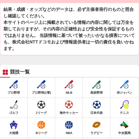
結果・成績・オッズなどのデータは、必ず主催者発行のものと照合
し確認してください。
本サイトのページ上に掲載されている情報の内容に関しては万全を
期しておりますが、その内容の正確性および安全性を保証するもの
ではありません。 当該情報に基づいて被ったいかなる損害について
も、株式会社NTTドコモおよび情報提供者は一切の責任を負いかね
ます。
競技一覧
プロ野球
プロ野球(2軍)
MLB
高校野球
侍ジャパン
ゴルフ
Jリーグ
海外サッカー
日本代表
テニス
大相撲
Bリーグ
NBA
ラグビー
中央競馬