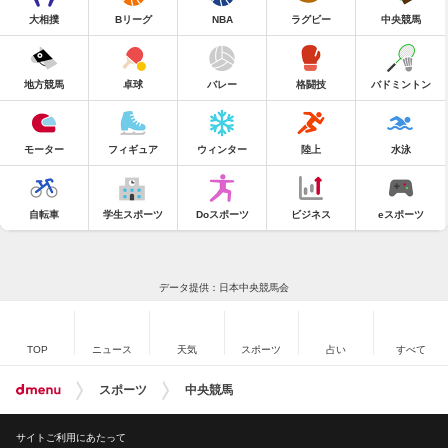
大相撲
Bリーグ
NBA
ラグビー
中央競馬
地方競馬
卓球
バレー
格闘技
バドミントン
モーター
フィギュア
ウィンター
陸上
水泳
自転車
学生スポーツ
Doスポーツ
ビジネス
eスポーツ
データ提供：日本中央競馬会
TOP
ニュース
天気
スポーツ
占い
すべて
スポーツ
中央競馬
サイトご利用にあたって