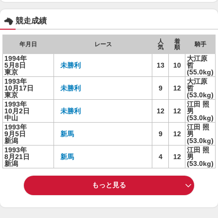
競走成績
人
着
年月日
レース
騎手
気
順
1994年
大江原
5月8日
未勝利
13
10
哲
東京
(55.0kg)
1993年
大江原
10月17日
未勝利
9
12
哲
東京
(53.0kg)
1993年
江田 照
10月2日
未勝利
12
12
男
中山
(53.0kg)
1993年
江田 照
9月5日
新馬
9
12
男
新潟
(53.0kg)
1993年
江田 照
8月21日
新馬
4
12
男
新潟
(53.0kg)
もっと見る