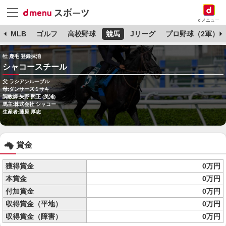
dメニュー
球
MLB
ゴルフ
高校野球
競馬
Jリーグ
プロ野球（2軍）
牡 鹿毛 登録抹消
シャコースチール
父:ラシアンルーブル
母:ダンサーズミサキ
調教師:矢野 照正 (美浦)
馬主:株式会社 シャコー
生産者:藤原 厚志
賞金
獲得賞金
0万円
本賞金
0万円
付加賞金
0万円
収得賞金（平地）
0万円
収得賞金（障害）
0万円