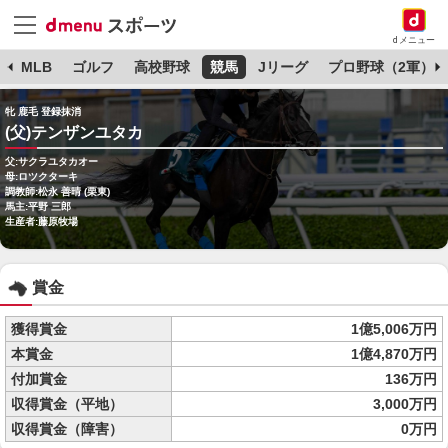
dメニュー
球
MLB
ゴルフ
高校野球
競馬
Jリーグ
プロ野球（2軍）
牝 鹿毛 登録抹消
(父)テンザンユタカ
父:サクラユタカオー
母:ロツクターキ
調教師:松永 善晴 (栗東)
馬主:平野 三郎
生産者:藤原牧場
賞金
獲得賞金
1億5,006万円
本賞金
1億4,870万円
付加賞金
136万円
収得賞金（平地）
3,000万円
収得賞金（障害）
0万円