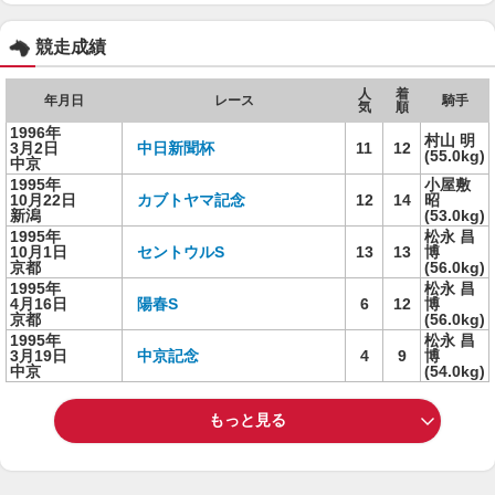
競走成績
人
着
年月日
レース
騎手
気
順
1996年
村山 明
3月2日
中日新聞杯
11
12
(55.0kg)
中京
1995年
小屋敷
10月22日
カブトヤマ記念
12
14
昭
新潟
(53.0kg)
1995年
松永 昌
10月1日
セントウルS
13
13
博
京都
(56.0kg)
1995年
松永 昌
4月16日
陽春S
6
12
博
京都
(56.0kg)
1995年
松永 昌
3月19日
中京記念
4
9
博
中京
(54.0kg)
もっと見る