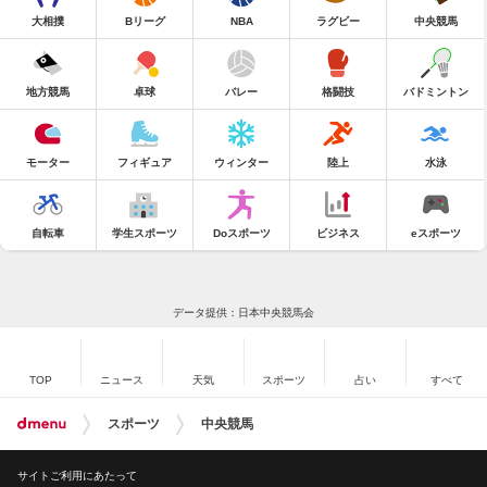
大相撲
Bリーグ
NBA
ラグビー
中央競馬
地方競馬
卓球
バレー
格闘技
バドミントン
モーター
フィギュア
ウィンター
陸上
水泳
自転車
学生スポーツ
Doスポーツ
ビジネス
eスポーツ
データ提供：日本中央競馬会
TOP
ニュース
天気
スポーツ
占い
すべて
スポーツ
中央競馬
サイトご利用にあたって