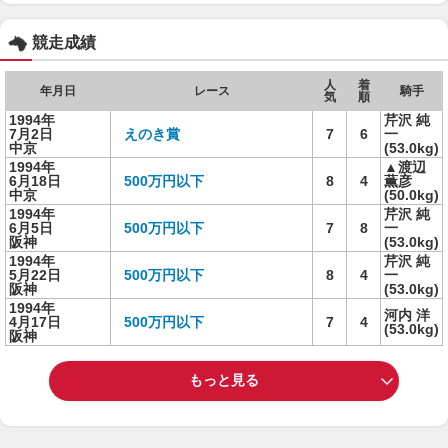
競走成績
人
着
年月日
レース
騎手
気
順
1994年
芹沢 純
7月2日
えのき賞
7
6
一
中京
(53.0kg)
1994年
▲渡辺
6月18日
500万円以下
8
4
薫彦
中京
(50.0kg)
1994年
芹沢 純
6月5日
500万円以下
7
8
一
阪神
(53.0kg)
1994年
芹沢 純
5月22日
500万円以下
8
4
一
阪神
(53.0kg)
1994年
河内 洋
4月17日
500万円以下
7
4
(53.0kg)
阪神
もっと見る