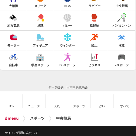
大相撲
Bリーグ
NBA
ラグビー
中央競馬
地方競馬
卓球
バレー
格闘技
バドミントン
モーター
フィギュア
ウィンター
陸上
水泳
自転車
学生スポーツ
Doスポーツ
ビジネス
eスポーツ
データ提供：日本中央競馬会
TOP
ニュース
天気
スポーツ
占い
すべて
スポーツ
中央競馬
サイトご利用にあたって