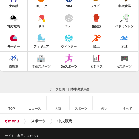
大相撲
Bリーグ
NBA
ラグビー
中央競馬
地方競馬
卓球
バレー
格闘技
バドミントン
モーター
フィギュア
ウィンター
陸上
水泳
自転車
学生スポーツ
Doスポーツ
ビジネス
eスポーツ
データ提供：日本中央競馬会
TOP
ニュース
天気
スポーツ
占い
すべて
スポーツ
中央競馬
サイトご利用にあたって