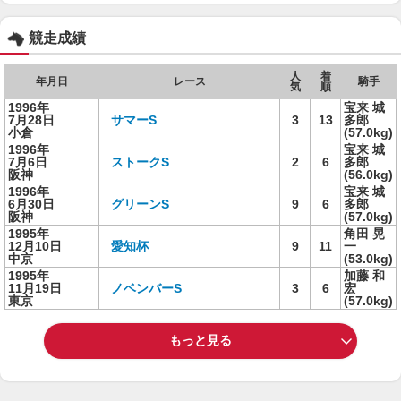
競走成績
人
着
年月日
レース
騎手
気
順
1996年
宝来 城
7月28日
サマーS
3
13
多郎
小倉
(57.0kg)
1996年
宝来 城
7月6日
ストークS
2
6
多郎
阪神
(56.0kg)
1996年
宝来 城
6月30日
グリーンS
9
6
多郎
阪神
(57.0kg)
1995年
角田 晃
12月10日
愛知杯
9
11
一
中京
(53.0kg)
1995年
加藤 和
11月19日
ノベンバーS
3
6
宏
東京
(57.0kg)
もっと見る