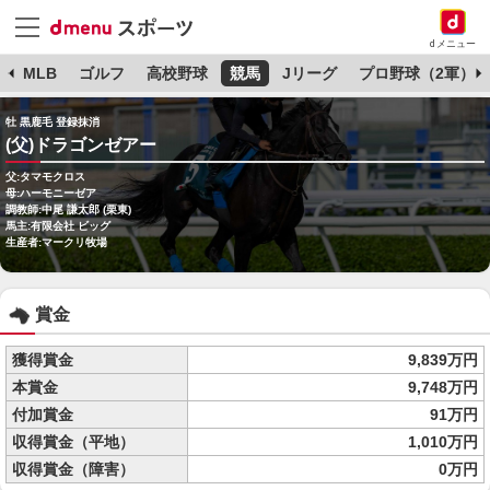
dメニュー
球
MLB
ゴルフ
高校野球
競馬
Jリーグ
プロ野球（2軍）
牡 黒鹿毛 登録抹消
(父)ドラゴンゼアー
父:タマモクロス
母:ハーモニーゼア
調教師:中尾 謙太郎 (栗東)
馬主:有限会社 ビッグ
生産者:マークリ牧場
賞金
獲得賞金
9,839万円
本賞金
9,748万円
付加賞金
91万円
収得賞金（平地）
1,010万円
収得賞金（障害）
0万円