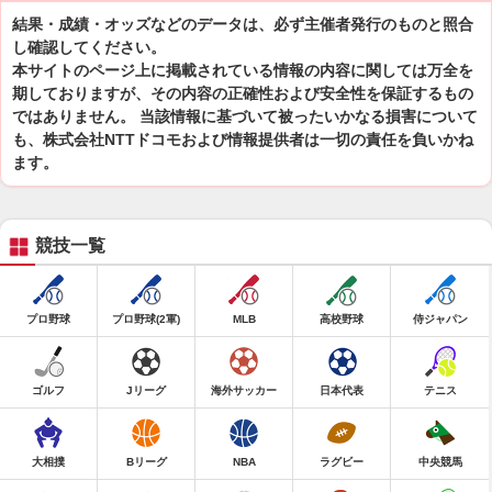
結果・成績・オッズなどのデータは、必ず主催者発行のものと照合
し確認してください。
本サイトのページ上に掲載されている情報の内容に関しては万全を
期しておりますが、その内容の正確性および安全性を保証するもの
ではありません。 当該情報に基づいて被ったいかなる損害について
も、株式会社NTTドコモおよび情報提供者は一切の責任を負いかね
ます。
競技一覧
プロ野球
プロ野球(2軍)
MLB
高校野球
侍ジャパン
ゴルフ
Jリーグ
海外サッカー
日本代表
テニス
大相撲
Bリーグ
NBA
ラグビー
中央競馬