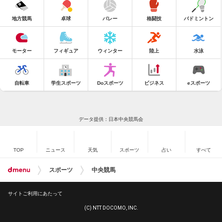
地方競馬
卓球
バレー
格闘技
バドミントン
モーター
フィギュア
ウィンター
陸上
水泳
自転車
学生スポーツ
Doスポーツ
ビジネス
eスポーツ
データ提供：日本中央競馬会
TOP
ニュース
天気
スポーツ
占い
すべて
スポーツ
中央競馬
サイトご利用にあたって
(C) NTT DOCOMO, INC.