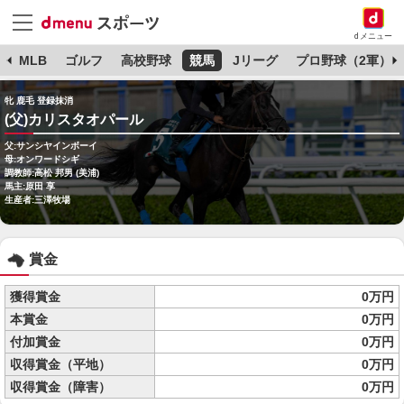
dメニュー
球
MLB
ゴルフ
高校野球
競馬
Jリーグ
プロ野球（2軍）
牝 鹿毛 登録抹消
(父)カリスタオパール
父:サンシヤインボーイ
母:オンワードシギ
調教師:高松 邦男 (美浦)
馬主:原田 享
生産者:三澤牧場
賞金
獲得賞金
0万円
本賞金
0万円
付加賞金
0万円
収得賞金（平地）
0万円
収得賞金（障害）
0万円