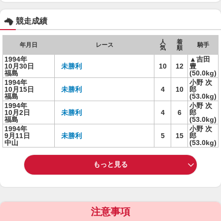
競走成績
人
着
年月日
レース
騎手
気
順
1994年
▲吉田
10月30日
未勝利
10
12
豊
福島
(50.0kg)
1994年
小野 次
10月15日
未勝利
4
10
郎
福島
(53.0kg)
1994年
小野 次
10月2日
未勝利
4
6
郎
福島
(53.0kg)
1994年
小野 次
9月11日
未勝利
5
15
郎
中山
(53.0kg)
もっと見る
注意事項