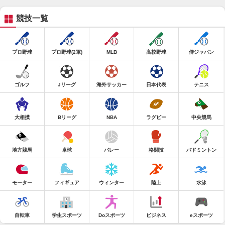
競技一覧
プロ野球
プロ野球(2軍)
MLB
高校野球
侍ジャパン
ゴルフ
Jリーグ
海外サッカー
日本代表
テニス
大相撲
Bリーグ
NBA
ラグビー
中央競馬
地方競馬
卓球
バレー
格闘技
バドミントン
モーター
フィギュア
ウィンター
陸上
水泳
自転車
学生スポーツ
Doスポーツ
ビジネス
eスポーツ