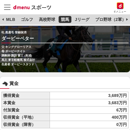
dメニュー
球
MLB
ゴルフ
高校野球
競馬
Jリーグ
プロ野球（2軍）
牝 黒鹿毛 登録抹消
ダービーベター
父:キンググローリアス
母:ダービーナイト
調教師:諏訪 富三 (美浦)
馬主:東京軽種馬 株式会社
生産者:ダービースタツド
賞金
獲得賞金
3,689万円
本賞金
3,683万円
付加賞金
6万円
収得賞金（平地）
400万円
収得賞金（障害）
0万円