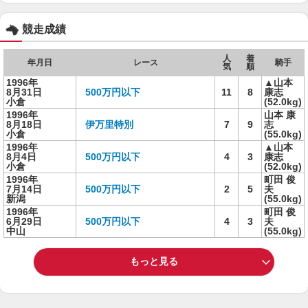
競走成績
人
着
年月日
レース
騎手
気
順
1996年
▲山本
8月31日
500万円以下
11
8
康志
小倉
(52.0kg)
1996年
山本 康
8月18日
伊万里特別
7
9
志
小倉
(55.0kg)
1996年
▲山本
8月4日
500万円以下
4
3
康志
小倉
(52.0kg)
1996年
町田 俊
7月14日
500万円以下
2
5
夫
新潟
(55.0kg)
1996年
町田 俊
6月29日
500万円以下
4
3
夫
中山
(55.0kg)
もっと見る