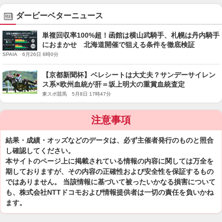
ダービーベターニュース
単複回収率100%超！函館は横山武騎手、札幌は丹内騎手
におまかせ 北海道開催で狙える条件を徹底検証
SPAIA 6月26日 6時0分
【京都新聞杯】ベレシートは大丈夫？サンデーサイレン
ス系×欧州血統が肝＝坂上明大の重賞血統査定
東スポ競馬 5月8日 17時47分
注意事項
結果・成績・オッズなどのデータは、必ず主催者発行のものと照合
し確認してください。
本サイトのページ上に掲載されている情報の内容に関しては万全を
期しておりますが、その内容の正確性および安全性を保証するもの
ではありません。 当該情報に基づいて被ったいかなる損害について
も、株式会社NTTドコモおよび情報提供者は一切の責任を負いかね
ます。