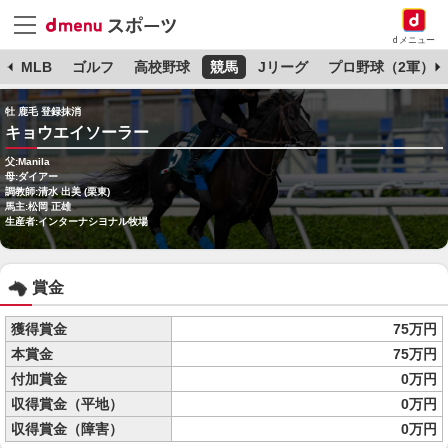
dメニュー
球
MLB
ゴルフ
高校野球
競馬
Jリーグ
プロ野球（2軍）
牡 鹿毛 登録抹消
キョウエイソーラー
父:Manila
母:ダイアー
調教師:清水 出美 (栗東)
馬主:松岡 正雄
生産者:インターナシヨナル牧場
賞金
獲得賞金
75万円
本賞金
75万円
付加賞金
0万円
収得賞金（平地）
0万円
収得賞金（障害）
0万円