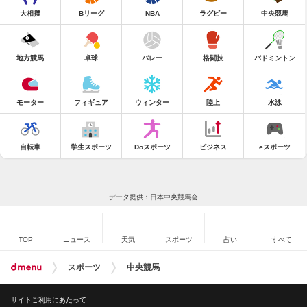
大相撲
Bリーグ
NBA
ラグビー
中央競馬
地方競馬
卓球
バレー
格闘技
バドミントン
モーター
フィギュア
ウィンター
陸上
水泳
自転車
学生スポーツ
Doスポーツ
ビジネス
eスポーツ
データ提供：日本中央競馬会
TOP
ニュース
天気
スポーツ
占い
すべて
スポーツ
中央競馬
サイトご利用にあたって