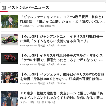
ベストシルバーニュース
「ギャルファー」キンクミ、ツアー3勝目視界！首位と1
打差3位 「棚からぼた餅」ショットと「頭のいいゴル
フ」ファッションと実力で魅せる【女子ゴルフ】
中日スポーツ 8月8日 18時37分
【MotoGP】ジャンアントニオ、イギリスGP初日3番手
に満足「タイムをさらに改善できる自信アリ」
motorsport.com 日本版 8月8日 16時26分
【MotoGP】イギリスGP初日6番手のマルク・マルケス
「ケガの影響で、得意だったところまで遅くなってい
る」
motorsport.com 日本版 8月8日 12時35分
【MotoGP】ベッツェッキ、復帰戦イギリスGPでの苦戦
を覚悟「身体は100％じゃない。好成績の可能性は低
い」
motorsport.com 日本版 8月7日 16時35分
ＦＣ東京・松橋力蔵監督 失点シーンに厳しい表情「あ
れはドルトムントじゃなくても絶対に失点になる」新戦
力には自信
スポーツ報知 8月1日 22時41分