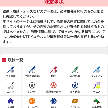
注意事項
結果・成績・オッズなどのデータは、必ず主催者発行のものと照合
し確認してください。
本サイトのページ上に掲載されている情報の内容に関しては万全を
期しておりますが、その内容の正確性および安全性を保証するもの
ではありません。 当該情報に基づいて被ったいかなる損害について
も、株式会社NTTドコモおよび情報提供者は一切の責任を負いかね
ます。
競技一覧
プロ野球
プロ野球(2軍)
MLB
高校野球
侍ジャパン
ゴルフ
Jリーグ
海外サッカー
日本代表
テニス
大相撲
Bリーグ
NBA
ラグビー
中央競馬