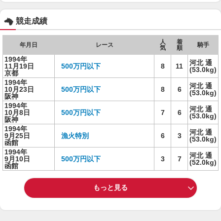
競走成績
人
着
年月日
レース
騎手
気
順
1994年
河北 通
11月19日
500万円以下
8
11
(53.0kg)
京都
1994年
河北 通
10月23日
500万円以下
8
6
(53.0kg)
阪神
1994年
河北 通
10月8日
500万円以下
7
6
(53.0kg)
阪神
1994年
河北 通
9月25日
漁火特別
6
3
(53.0kg)
函館
1994年
河北 通
9月10日
500万円以下
3
7
(52.0kg)
函館
もっと見る