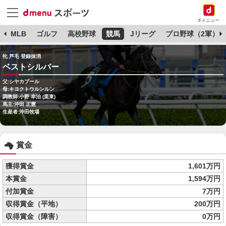
dメニュー
球
MLB
ゴルフ
高校野球
競馬
Jリーグ
プロ野球（2軍）
牝 芦毛 登録抹消
ベストシルバー
父:シヤカプール
母:キヨクトウルンルン
調教師:小野 幸治 (栗東)
馬主:沖田 正憲
生産者:沖田牧場
賞金
獲得賞金
1,601万円
本賞金
1,594万円
付加賞金
7万円
収得賞金（平地）
200万円
収得賞金（障害）
0万円