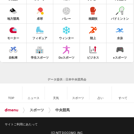
地方競馬
卓球
バレー
格闘技
バドミントン
モーター
フィギュア
ウィンター
陸上
水泳
自転車
学生スポーツ
Doスポーツ
ビジネス
eスポーツ
データ提供：日本中央競馬会
TOP
ニュース
天気
スポーツ
占い
すべて
スポーツ
中央競馬
サイトご利用にあたって
(C) NTT DOCOMO, INC.