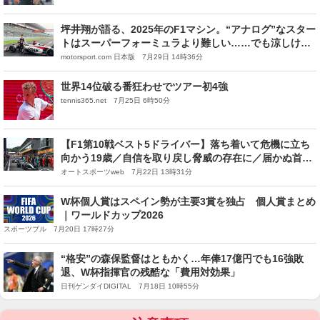
坪井翔が語る、2025年のF1マシン。“アナログ”なスター
トはスーパーフォーミュラより難しい……でも涼しけれ
ばマッサ超えいけた？
motorsport.com 日本版 7月29日 14時36分
世界14位破る番狂わせでツアー初4強
tennis365.net 7月25日 6時50分
【F1第10戦ベスト5ドライバー】落ち着いて危機に立ち
向かう19歳／自信を取り戻し脅威の存在に／届かぬ首位
を諦めない
オートスポーツweb 7月22日 13時31分
W杯個人賞はスペイン勢が主要3賞を独占 個人賞まとめ
｜ワールドカップ2026
スポーツブル 7月20日 17時27分
“格安”の森保監督はともかく…年俸17億円でも16強敗
退、W杯指揮官の残酷な「費用対効果」
日刊ゲンダイDIGITAL 7月18日 10時55分