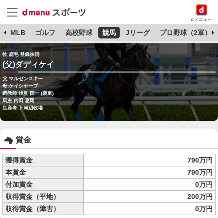
dメニュー
球
MLB
ゴルフ
高校野球
競馬
Jリーグ
プロ野球（2軍）
牡 鹿毛 登録抹消
(父)ダディケイ
父:マルゼンスキー
母:ケイシヤープ
調教師:浅見 国一 (栗東)
馬主:内田 恵司
生産者:下河辺牧場
賞金
獲得賞金
790万円
本賞金
790万円
付加賞金
0万円
収得賞金（平地）
200万円
収得賞金（障害）
0万円