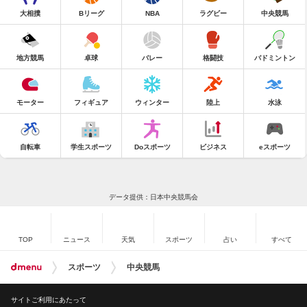
大相撲
Bリーグ
NBA
ラグビー
中央競馬
地方競馬
卓球
バレー
格闘技
バドミントン
モーター
フィギュア
ウィンター
陸上
水泳
自転車
学生スポーツ
Doスポーツ
ビジネス
eスポーツ
データ提供：日本中央競馬会
TOP
ニュース
天気
スポーツ
占い
すべて
スポーツ
中央競馬
サイトご利用にあたって