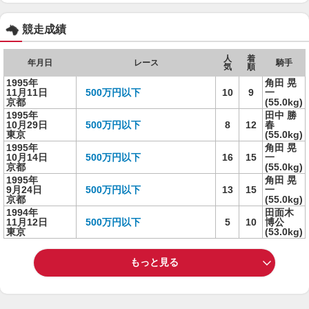
競走成績
人
着
年月日
レース
騎手
気
順
1995年
角田 晃
11月11日
500万円以下
10
9
一
京都
(55.0kg)
1995年
田中 勝
10月29日
500万円以下
8
12
春
東京
(55.0kg)
1995年
角田 晃
10月14日
500万円以下
16
15
一
京都
(55.0kg)
1995年
角田 晃
9月24日
500万円以下
13
15
一
京都
(55.0kg)
1994年
田面木
11月12日
500万円以下
5
10
博公
東京
(53.0kg)
もっと見る