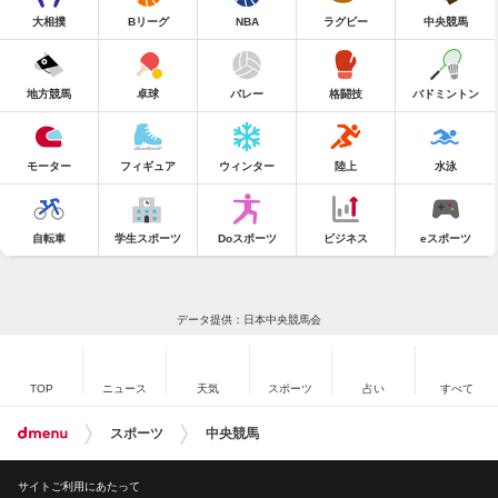
大相撲
Bリーグ
NBA
ラグビー
中央競馬
地方競馬
卓球
バレー
格闘技
バドミントン
モーター
フィギュア
ウィンター
陸上
水泳
自転車
学生スポーツ
Doスポーツ
ビジネス
eスポーツ
データ提供：日本中央競馬会
TOP
ニュース
天気
スポーツ
占い
すべて
スポーツ
中央競馬
サイトご利用にあたって