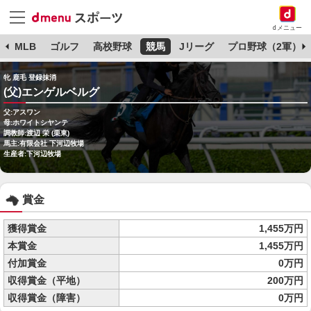
dメニュー
球
MLB
ゴルフ
高校野球
競馬
Jリーグ
プロ野球（2軍）
牝 鹿毛 登録抹消
(父)エンゲルベルグ
父:アスワン
母:ホワイトシヤンテ
調教師:渡辺 栄 (栗東)
馬主:有限会社 下河辺牧場
生産者:下河辺牧場
賞金
獲得賞金
1,455万円
本賞金
1,455万円
付加賞金
0万円
収得賞金（平地）
200万円
収得賞金（障害）
0万円