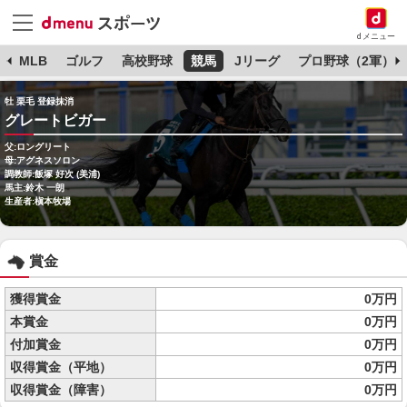
dメニュー
球
MLB
ゴルフ
高校野球
競馬
Jリーグ
プロ野球（2軍）
牡 栗毛 登録抹消
グレートビガー
父:ロングリート
母:アグネスソロン
調教師:飯塚 好次 (美浦)
馬主:鈴木 一朗
生産者:槇本牧場
賞金
獲得賞金
0万円
本賞金
0万円
付加賞金
0万円
収得賞金（平地）
0万円
収得賞金（障害）
0万円