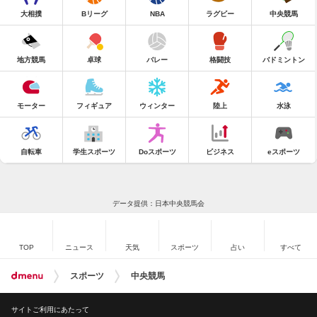
大相撲
Bリーグ
NBA
ラグビー
中央競馬
地方競馬
卓球
バレー
格闘技
バドミントン
モーター
フィギュア
ウィンター
陸上
水泳
自転車
学生スポーツ
Doスポーツ
ビジネス
eスポーツ
データ提供：日本中央競馬会
TOP
ニュース
天気
スポーツ
占い
すべて
スポーツ
中央競馬
サイトご利用にあたって