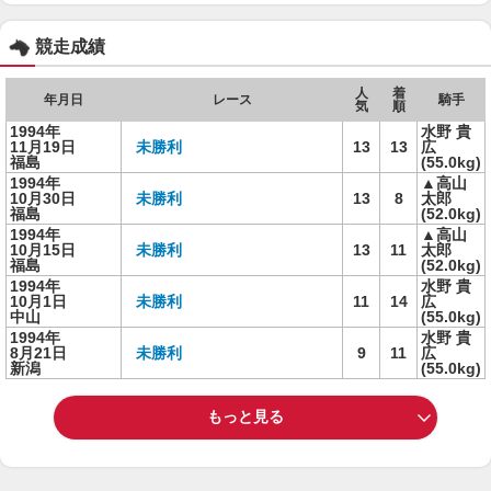
競走成績
人
着
年月日
レース
騎手
気
順
1994年
水野 貴
11月19日
未勝利
13
13
広
福島
(55.0kg)
1994年
▲高山
10月30日
未勝利
13
8
太郎
福島
(52.0kg)
1994年
▲高山
10月15日
未勝利
13
11
太郎
福島
(52.0kg)
1994年
水野 貴
10月1日
未勝利
11
14
広
中山
(55.0kg)
1994年
水野 貴
8月21日
未勝利
9
11
広
新潟
(55.0kg)
もっと見る