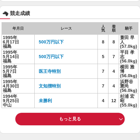
競走成績
人
着
年月日
レース
騎手
気
順
1995年
蓑田 早
6月17日
500万円以下
8
8
人
福島
(57.0kg)
1995年
平目 孝
5月14日
500万円以下
5
7
志
福島
(56.0kg)
1995年
横田 雅
5月7日
医王寺特別
7
4
博
福島
(56.0kg)
1995年
浜野谷
4月30日
文知摺特別
7
4
憲尚
福島
(56.0kg)
1994年
杉浦 宏
9月25日
未勝利
4
12
昭
中山
(55.0kg)
もっと見る