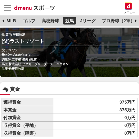
dメニュー
球
MLB
ゴルフ
高校野球
競馬
Jリーグ
プロ野球（2軍）
牡 栗毛 登録抹消
(父)ラストリゾート
父:アスワン
母:パープルホウヨウ
調教師:二本柳 俊夫 (美浦)
馬主:株式会社 ヒダカ・ブリーダーズ・ユニオン
生産者:豊洋牧場
賞金
獲得賞金
375万円
本賞金
375万円
付加賞金
0万円
収得賞金（平地）
0万円
収得賞金（障害）
0万円