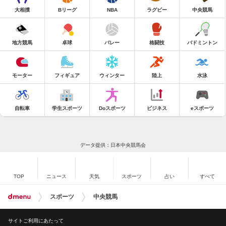
大相撲
Bリーグ
NBA
ラグビー
中央競馬
地方競馬
卓球
バレー
格闘技
バドミントン
モーター
フィギュア
ウィンター
陸上
水泳
自転車
学生スポーツ
Doスポーツ
ビジネス
eスポーツ
データ提供：日本中央競馬会
TOP
ニュース
天気
スポーツ
占い
すべて
スポーツ
中央競馬
サイトご利用にあたって