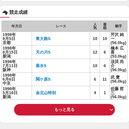
競走成績
人
着
年月日
レース
騎手
気
順
1998年
芹沢 純
9月5日
東大路S
10
10
一
京都
(56.0kg)
1998年
橋本 広
8月15日
天の川S
12
6
喜
新潟
(53.0kg)
1998年
須貝 尚
7月11日
垂水S
10
6
介
阪神
(56.0kg)
1998年
武 豊
6月6日
関ケ原S
6
11
(56.0kg)
中京
1998年
佐藤 哲
5月16日
金北山特別
4
1
三
新潟
(56.0kg)
もっと見る