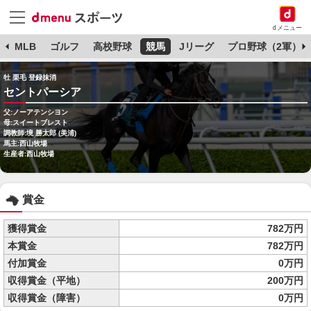
dメニュー
球
MLB
ゴルフ
高校野球
競馬
Jリーグ
プロ野球（2軍）
牡 栗毛 登録抹消
セントパーシア
父:ノーアテンシヨン
母:スイートブレスト
調教師:境 勝太郎 (美浦)
馬主:西山牧場
生産者:西山牧場
賞金
獲得賞金
782万円
本賞金
782万円
付加賞金
0万円
収得賞金（平地）
200万円
収得賞金（障害）
0万円