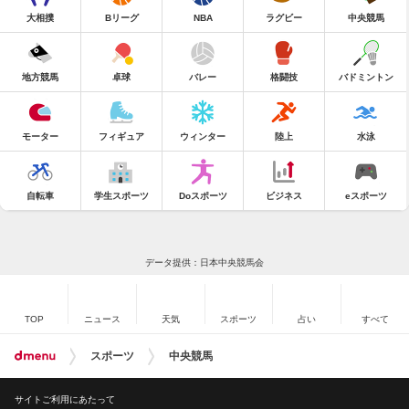
大相撲
Bリーグ
NBA
ラグビー
中央競馬
地方競馬
卓球
バレー
格闘技
バドミントン
モーター
フィギュア
ウィンター
陸上
水泳
自転車
学生スポーツ
Doスポーツ
ビジネス
eスポーツ
データ提供：日本中央競馬会
TOP
ニュース
天気
スポーツ
占い
すべて
スポーツ
中央競馬
サイトご利用にあたって