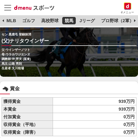
dメニュー
球
MLB
ゴルフ
高校野球
競馬
Jリーグ
プロ野球（2軍）
セン 黒鹿毛 登録抹消
(父)ナリタウインザー
父:ウインザーノツト
母:ウラカワジエンヌ
調教師:沖 芳夫 (栗東)
馬主:山路 秀則
生産者:大川牧場
賞金
獲得賞金
939万円
本賞金
939万円
付加賞金
0万円
収得賞金（平地）
0万円
収得賞金（障害）
0万円