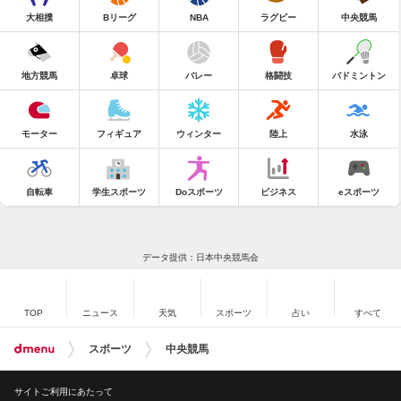
大相撲
Bリーグ
NBA
ラグビー
中央競馬
地方競馬
卓球
バレー
格闘技
バドミントン
モーター
フィギュア
ウィンター
陸上
水泳
自転車
学生スポーツ
Doスポーツ
ビジネス
eスポーツ
データ提供：日本中央競馬会
TOP
ニュース
天気
スポーツ
占い
すべて
スポーツ
中央競馬
サイトご利用にあたって