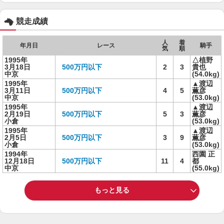
競走成績
人
着
年月日
レース
騎手
気
順
1995年
△植野
3月18日
500万円以下
2
3
貴也
中京
(54.0kg)
1995年
▲渡辺
3月11日
500万円以下
4
5
薫彦
中京
(53.0kg)
1995年
▲渡辺
2月19日
500万円以下
5
3
薫彦
小倉
(53.0kg)
1995年
▲渡辺
2月5日
500万円以下
3
9
薫彦
小倉
(53.0kg)
1994年
西園 正
12月18日
500万円以下
11
4
都
中京
(55.0kg)
もっと見る