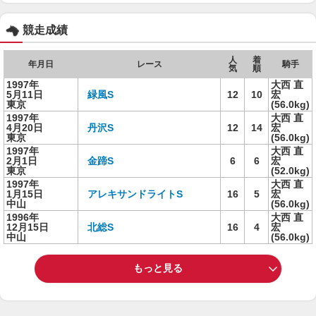
競走成績
人
着
年月日
レース
騎手
気
順
1997年
大西 直
5月11日
緑風S
12
10
宏
東京
(56.0kg)
1997年
大西 直
4月20日
丹沢S
12
14
宏
東京
(56.0kg)
1997年
大西 直
2月1日
金蹄S
6
6
宏
東京
(52.0kg)
1997年
大西 直
1月15日
アレキサンドライトS
16
5
宏
中山
(56.0kg)
1996年
大西 直
12月15日
北総S
16
4
宏
中山
(56.0kg)
もっと見る