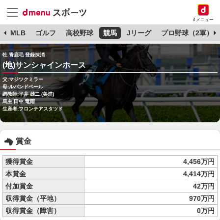
dメニュー
球
MLB
ゴルフ
高校野球
競馬
Jリーグ
プロ野球（2軍）
牡 青鹿毛 登録抹消
(地)サンシャインホース
父:マジツクミラー
母:ルバンドベール
調教師:平井 雄二 (美浦)
馬主:田中 竜雨
生産者:フロンテアスタツド
賞金
獲得賞金
4,456万円
本賞金
4,414万円
付加賞金
42万円
収得賞金（平地）
970万円
収得賞金（障害）
0万円