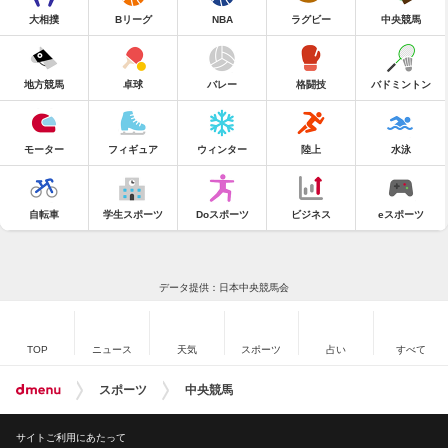
大相撲
Bリーグ
NBA
ラグビー
中央競馬
地方競馬
卓球
バレー
格闘技
バドミントン
モーター
フィギュア
ウィンター
陸上
水泳
自転車
学生スポーツ
Doスポーツ
ビジネス
eスポーツ
データ提供：日本中央競馬会
TOP
ニュース
天気
スポーツ
占い
すべて
スポーツ
中央競馬
サイトご利用にあたって