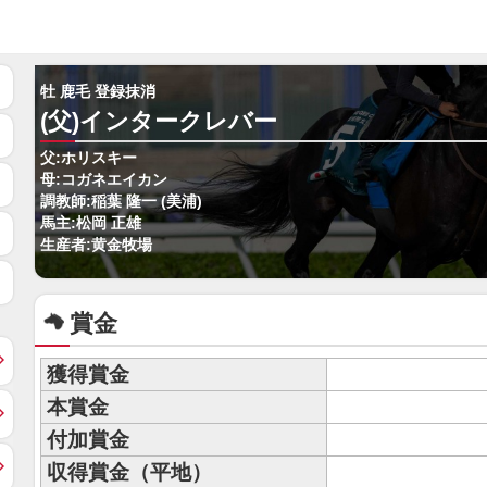
牡 鹿毛 登録抹消
(父)インタークレバー
父:ホリスキー
母:コガネエイカン
調教師:稲葉 隆一 (美浦)
馬主:松岡 正雄
生産者:黄金牧場
賞金
獲得賞金
本賞金
付加賞金
収得賞金（平地）