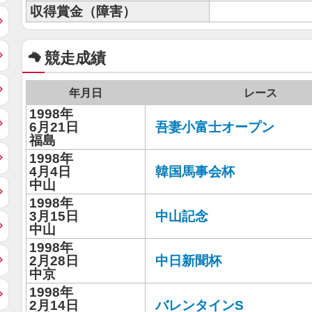
収得賞金（障害）
競走成績
年月日
レース
1998年
6月21日
吾妻小富士オープン
福島
1998年
4月4日
韓国馬事会杯
中山
1998年
3月15日
中山記念
中山
1998年
2月28日
中日新聞杯
中京
1998年
2月14日
バレンタインS