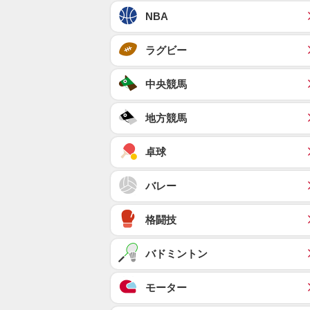
NBA
ラグビー
中央競馬
地方競馬
卓球
バレー
格闘技
バドミントン
モーター