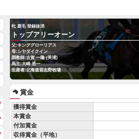
牝 鹿毛 登録抹消
トップアリーオーン
父:キンググローリアス
母:シヤダイクイン
調教師:古賀 一隆 (美浦)
馬主:大崎 浩一
生産者:北海道習志野牧場
賞金
獲得賞金
本賞金
付加賞金
収得賞金（平地）