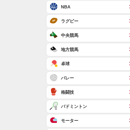
NBA
ラグビー
中央競馬
地方競馬
卓球
バレー
格闘技
バドミントン
モーター