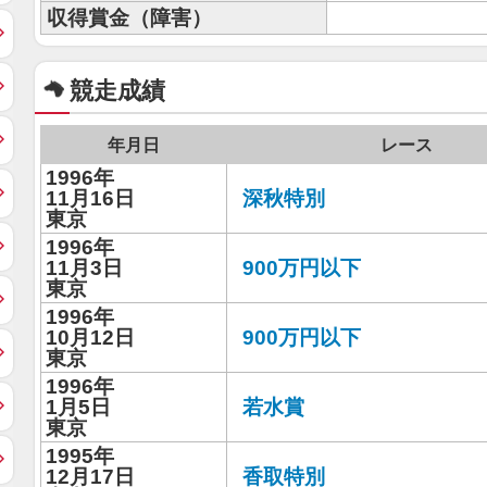
収得賞金（障害）
競走成績
年月日
レース
1996年
11月16日
深秋特別
東京
1996年
11月3日
900万円以下
東京
1996年
10月12日
900万円以下
東京
1996年
1月5日
若水賞
東京
1995年
12月17日
香取特別