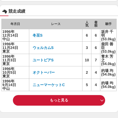
競走成績
人
着
年月日
レース
騎手
気
順
1996年
坂井 千
12月14日
冬至S
6
6
明
中山
(53.0kg)
1996年
柴田 善
11月24日
ウェルカムS
3
6
臣
東京
(53.0kg)
1996年
青木 芳
11月3日
ユートピアS
10
7
之
東京
(54.0kg)
1996年
的場 均
10月5日
オクトーバー
2
4
(54.0kg)
東京
1996年
的場 均
9月14日
ニューマーケットC
5
4
(54.0kg)
中山
もっと見る