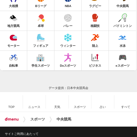
大相撲
Bリーグ
NBA
ラグビー
中央競馬
地方競馬
卓球
バレー
格闘技
バドミントン
モーター
フィギュア
ウィンター
陸上
水泳
自転車
学生スポーツ
Doスポーツ
ビジネス
eスポーツ
データ提供：日本中央競馬会
TOP
ニュース
天気
スポーツ
占い
すべて
スポーツ
中央競馬
サイトご利用にあたって