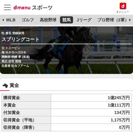
dメニュー
球
MLB
ゴルフ
高校野球
競馬
Jリーグ
プロ野球（2軍）
牝 鹿毛 登録抹消
スプリングコート
父:トニービン
母:サクラハゴロモ
調教師:柄崎 孝 (美浦)
馬主:吉田 照哉
生産者:社台フアーム
賞金
獲得賞金
1億245万円
本賞金
1億111万円
付加賞金
134万円
収得賞金（平地）
1,175万円
収得賞金（障害）
0万円