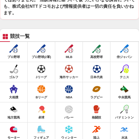
も、株式会社NTTドコモおよび情報提供者は一切の責任を負いかね
ます。
競技一覧
プロ野球
プロ野球(2軍)
MLB
高校野球
侍ジャパン
ゴルフ
Jリーグ
海外サッカー
日本代表
テニス
大相撲
Bリーグ
NBA
ラグビー
中央競馬
地方競馬
卓球
バレー
格闘技
バドミントン
モーター
フィギュア
ウィンター
陸上
水泳