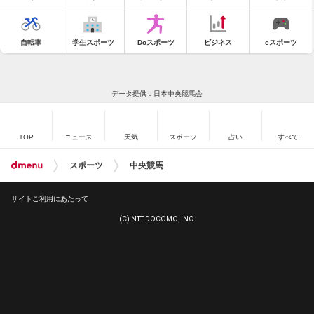
自転車
学生スポーツ
Doスポーツ
ビジネス
eスポーツ
データ提供：日本中央競馬会
TOP
ニュース
天気
スポーツ
占い
すべて
スポーツ
中央競馬
サイトご利用にあたって
(C) NTT DOCOMO, INC.