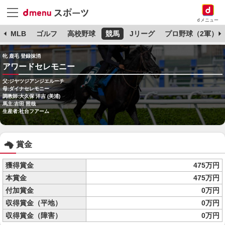
dメニュー
球
MLB
ゴルフ
高校野球
競馬
Jリーグ
プロ野球（2軍）
牝 鹿毛 登録抹消
アワードセレモニー
父:ジヤツジアンジエルーチ
母:ダイナセレモニー
調教師:大久保 洋吉 (美浦)
馬主:吉田 照哉
生産者:社台フアーム
賞金
獲得賞金
475万円
本賞金
475万円
付加賞金
0万円
収得賞金（平地）
0万円
収得賞金（障害）
0万円