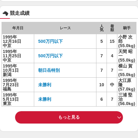
競走成績
人
着
年月日
レース
騎手
気
順
1995年
小野 次
12月16日
500万円以下
5
15
郎
中京
(55.0kg)
1995年
天間 昭
11月25日
500万円以下
7
4
一
中京
(55.0kg)
1995年
横山 賀
10月1日
朝日岳特別
7
7
一
新潟
(55.0kg)
1995年
大江原
7月23日
未勝利
10
中
隆
福島
(57.0kg)
1995年
三浦 堅
5月13日
未勝利
6
7
治
東京
(56.0kg)
もっと見る