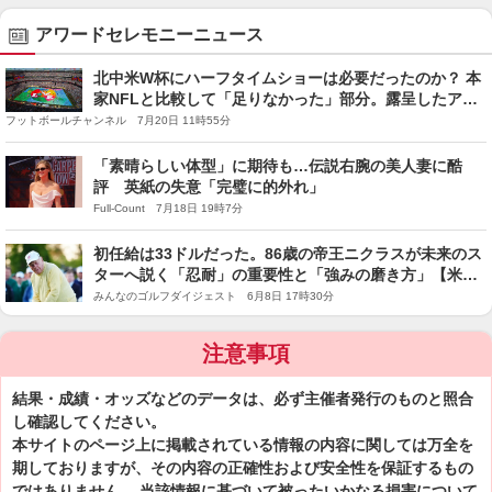
アワードセレモニーニュース
北中米W杯にハーフタイムショーは必要だったのか？ 本
家NFLと比較して「足りなかった」部分。露呈したアメ
リカの“独善性”
フットボールチャンネル 7月20日 11時55分
「素晴らしい体型」に期待も…伝説右腕の美人妻に酷
評 英紙の失意「完璧に的外れ」
Full-Count 7月18日 19時7分
初任給は33ドルだった。86歳の帝王ニクラスが未来のス
ターへ説く「忍耐」の重要性と「強みの磨き方」【米男
子ツアー】
みんなのゴルフダイジェスト 6月8日 17時30分
注意事項
結果・成績・オッズなどのデータは、必ず主催者発行のものと照合
し確認してください。
本サイトのページ上に掲載されている情報の内容に関しては万全を
期しておりますが、その内容の正確性および安全性を保証するもの
ではありません。 当該情報に基づいて被ったいかなる損害について