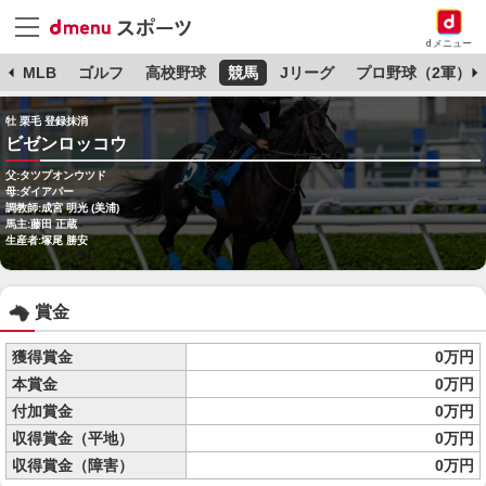
dメニュー
球
MLB
ゴルフ
高校野球
競馬
Jリーグ
プロ野球（2軍）
牡 栗毛 登録抹消
ビゼンロッコウ
父:タツプオンウツド
母:ダイアパー
調教師:成宮 明光 (美浦)
馬主:藤田 正蔵
生産者:塚尾 勝安
賞金
獲得賞金
0万円
本賞金
0万円
付加賞金
0万円
収得賞金（平地）
0万円
収得賞金（障害）
0万円