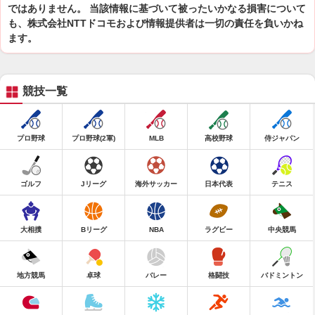
ではありません。 当該情報に基づいて被ったいかなる損害について
も、株式会社NTTドコモおよび情報提供者は一切の責任を負いかね
ます。
競技一覧
プロ野球
プロ野球(2軍)
MLB
高校野球
侍ジャパン
ゴルフ
Jリーグ
海外サッカー
日本代表
テニス
大相撲
Bリーグ
NBA
ラグビー
中央競馬
地方競馬
卓球
バレー
格闘技
バドミントン