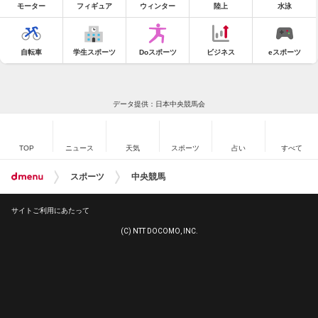
モーター
フィギュア
ウィンター
陸上
水泳
自転車
学生スポーツ
Doスポーツ
ビジネス
eスポーツ
データ提供：日本中央競馬会
TOP
ニュース
天気
スポーツ
占い
すべて
スポーツ
中央競馬
サイトご利用にあたって
(C) NTT DOCOMO, INC.