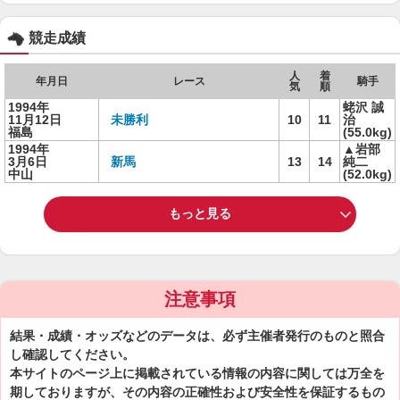
競走成績
人
着
年月日
レース
騎手
気
順
1994年
蛯沢 誠
11月12日
未勝利
10
11
治
福島
(55.0kg)
1994年
▲岩部
3月6日
新馬
13
14
純二
中山
(52.0kg)
もっと見る
注意事項
結果・成績・オッズなどのデータは、必ず主催者発行のものと照合
し確認してください。
本サイトのページ上に掲載されている情報の内容に関しては万全を
期しておりますが、その内容の正確性および安全性を保証するもの