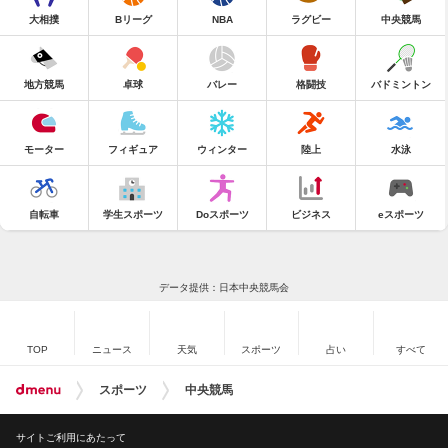
大相撲
Bリーグ
NBA
ラグビー
中央競馬
地方競馬
卓球
バレー
格闘技
バドミントン
モーター
フィギュア
ウィンター
陸上
水泳
自転車
学生スポーツ
Doスポーツ
ビジネス
eスポーツ
データ提供：日本中央競馬会
TOP
ニュース
天気
スポーツ
占い
すべて
スポーツ
中央競馬
サイトご利用にあたって