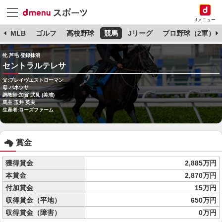
dメニュー
球
MLB
ゴルフ
高校野球
競馬
Jリーグ
プロ野球（2軍）
牝 芦毛 登録抹消
セントラルテレサ
父:ブレイヴエストローマン
母:バネツサ
調教師:加賀 武見 (美浦)
馬主:玉井 英夫
生産者:ローズファーム
賞金
獲得賞金
2,885万円
本賞金
2,870万円
付加賞金
15万円
収得賞金（平地）
650万円
収得賞金（障害）
0万円