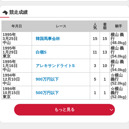
競走成績
人
着
年月日
レース
騎手
気
順
1995年
横山 義
3月25日
韓国馬事会杯
15
15
行
中山
(48.0kg)
1995年
横山 義
1月29日
白嶺S
11
13
行
東京
(54.0kg)
1995年
横山 義
1月16日
アレキサンドライトS
3
10
行
中山
(54.0kg)
1994年
☆横山
12月10日
900万円以下
5
1
義行
中山
(52.0kg)
1994年
☆横山
10月15日
500万円以下
1
1
義行
東京
(52.0kg)
もっと見る