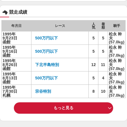
競走成績
人
着
年月日
レース
騎手
気
順
1995年
松永 幹
9月23日
500万円以下
5
5
夫
函館
(57.0kg)
1995年
松永 幹
9月16日
500万円以下
5
5
夫
函館
(57.0kg)
1995年
松永 幹
8月26日
下北半島特別
12
11
夫
函館
(57.0kg)
1995年
松永 幹
8月13日
500万円以下
5
4
夫
函館
(57.0kg)
1995年
松永 幹
7月30日
宗谷特別
8
10
夫
札幌
(57.0kg)
もっと見る