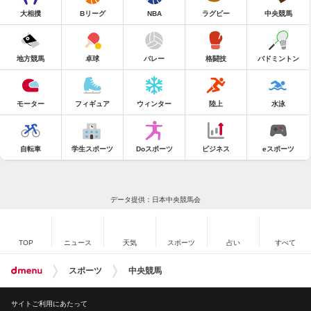
大相撲
Bリーグ
NBA
ラグビー
中央競馬
地方競馬
卓球
バレー
格闘技
バドミントン
モーター
フィギュア
ウィンター
陸上
水泳
自転車
学生スポーツ
Doスポーツ
ビジネス
eスポーツ
データ提供：日本中央競馬会
TOP
ニュース
天気
スポーツ
占い
すべて
スポーツ
中央競馬
サイトご利用にあたって