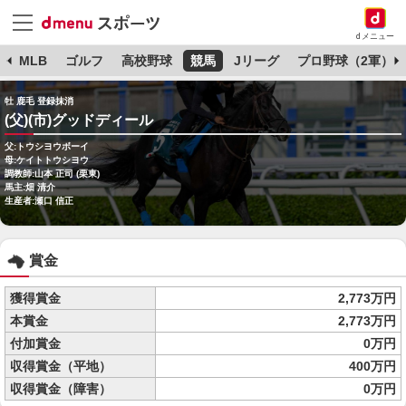
dメニュー
球
MLB
ゴルフ
高校野球
競馬
Jリーグ
プロ野球（2軍）
牡 鹿毛 登録抹消
(父)(市)グッドディール
父:トウシヨウボーイ
母:ケイトトウシヨウ
調教師:山本 正司 (栗東)
馬主:畑 清介
生産者:瀬口 信正
賞金
獲得賞金
2,773万円
本賞金
2,773万円
付加賞金
0万円
収得賞金（平地）
400万円
収得賞金（障害）
0万円