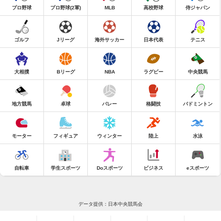
プロ野球
プロ野球(2軍)
MLB
高校野球
侍ジャパン
ゴルフ
Jリーグ
海外サッカー
日本代表
テニス
大相撲
Bリーグ
NBA
ラグビー
中央競馬
地方競馬
卓球
バレー
格闘技
バドミントン
モーター
フィギュア
ウィンター
陸上
水泳
自転車
学生スポーツ
Doスポーツ
ビジネス
eスポーツ
データ提供：日本中央競馬会