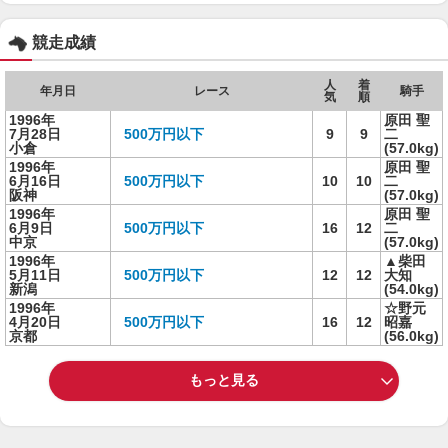
競走成績
人
着
年月日
レース
騎手
気
順
1996年
原田 聖
7月28日
500万円以下
9
9
二
小倉
(57.0kg)
1996年
原田 聖
6月16日
500万円以下
10
10
二
阪神
(57.0kg)
1996年
原田 聖
6月9日
500万円以下
16
12
二
中京
(57.0kg)
1996年
▲柴田
5月11日
500万円以下
12
12
大知
新潟
(54.0kg)
1996年
☆野元
4月20日
500万円以下
16
12
昭嘉
京都
(56.0kg)
もっと見る