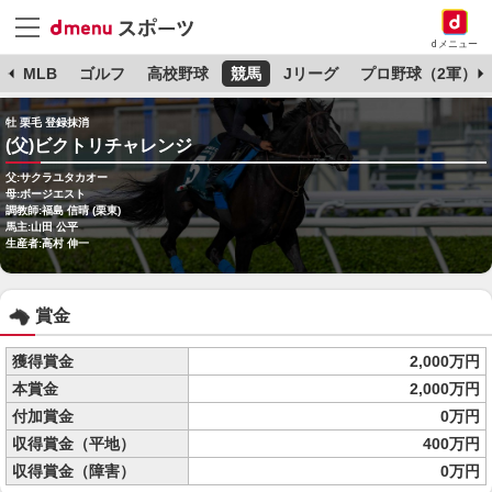
dメニュー
球
MLB
ゴルフ
高校野球
競馬
Jリーグ
プロ野球（2軍）
牡 栗毛 登録抹消
(父)ビクトリチャレンジ
父:サクラユタカオー
母:ボージエスト
調教師:福島 信晴 (栗東)
馬主:山田 公平
生産者:高村 伸一
賞金
獲得賞金
2,000万円
本賞金
2,000万円
付加賞金
0万円
収得賞金（平地）
400万円
収得賞金（障害）
0万円