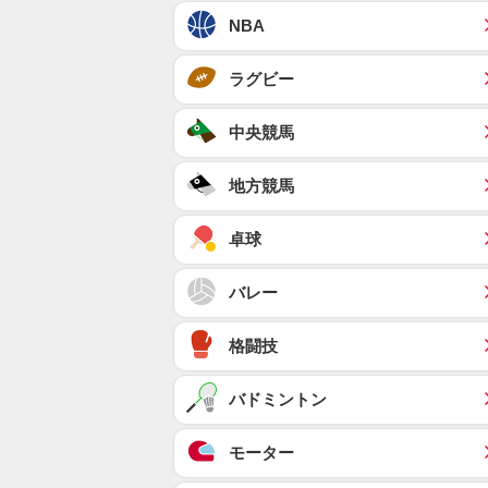
NBA
ラグビー
中央競馬
地方競馬
卓球
バレー
格闘技
バドミントン
モーター