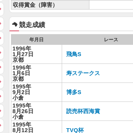
収得賞金（障害）
競走成績
年月日
レース
1996年
1月27日
飛鳥S
京都
1996年
1月6日
寿ステークス
京都
1995年
9月2日
博多S
小倉
1995年
8月26日
読売杯西海賞
小倉
1995年
8月12日
TVQ杯