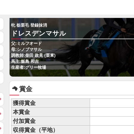
牝 栃栗毛 登録抹消
ドレスデンマサル
父:ミルフオード
母:シノブマサル
調教師:柴田 政見 (栗東)
馬主:飯島 和吉
生産者:グリー牧場
賞金
獲得賞金
本賞金
付加賞金
収得賞金（平地）