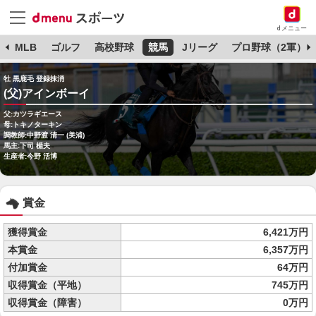
dメニュー
球
MLB
ゴルフ
高校野球
競馬
Jリーグ
プロ野球（2軍）
牡 黒鹿毛 登録抹消
(父)アインボーイ
父:カツラギエース
母:トキノターキン
調教師:中野渡 清一 (美浦)
馬主:下司 楯夫
生産者:今野 活博
賞金
獲得賞金
6,421万円
本賞金
6,357万円
付加賞金
64万円
収得賞金（平地）
745万円
収得賞金（障害）
0万円