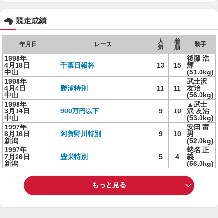
競走成績
人
着
年月日
レース
騎手
気
順
1998年
後藤 浩
4月18日
千葉日報杯
13
15
輝
中山
(51.0kg)
1998年
武士沢
4月4日
勝浦特別
11
11
友治
中山
(56.0kg)
1998年
▲武士
3月14日
900万円以下
9
10
沢 友治
中山
(53.0kg)
1997年
安田 富
8月16日
阿賀野川特別
9
10
男
新潟
(52.0kg)
1997年
蛯名 正
7月26日
豊栄特別
5
4
義
新潟
(56.0kg)
もっと見る