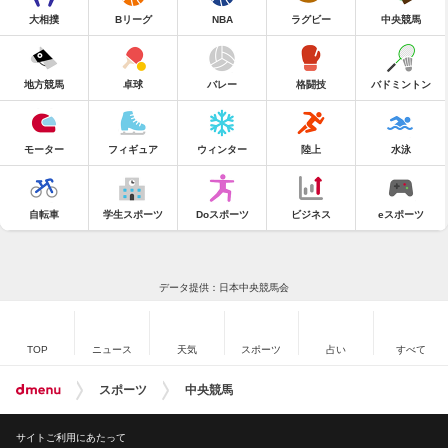
大相撲
Bリーグ
NBA
ラグビー
中央競馬
地方競馬
卓球
バレー
格闘技
バドミントン
モーター
フィギュア
ウィンター
陸上
水泳
自転車
学生スポーツ
Doスポーツ
ビジネス
eスポーツ
データ提供：日本中央競馬会
TOP
ニュース
天気
スポーツ
占い
すべて
スポーツ
中央競馬
サイトご利用にあたって