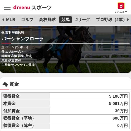
dメニュー
球
MLB
ゴルフ
高校野球
競馬
Jリーグ
プロ野球（2軍）
牝 栗毛 登録抹消
パーシャンフローラ
父:パーシヤンボーイ
母:エゾホーザン
調教師:高橋 祥泰 (美浦)
馬主:伊達 秀和
生産者:サンシヤイン牧場
賞金
獲得賞金
5,100万円
本賞金
5,061万円
付加賞金
39万円
収得賞金（平地）
600万円
収得賞金（障害）
0万円