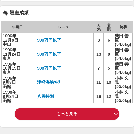
競走成績
人
着
年月日
レース
騎手
気
順
1996年
柴田 善
12月8日
900万円以下
8
6
臣
中山
(54.0kg)
1996年
柴田 善
11月24日
900万円以下
13
8
臣
東京
(54.0kg)
1996年
柴田 善
10月19日
900万円以下
7
5
臣
東京
(54.0kg)
1996年
小林 久
9月8日
津軽海峡特別
11
10
晃
函館
(55.0kg)
1996年
小林 久
8月24日
八雲特別
16
12
晃
函館
(55.0kg)
もっと見る