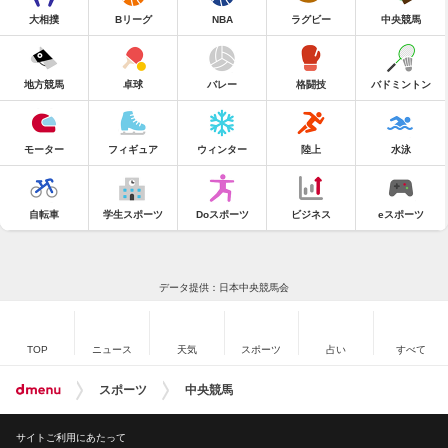
大相撲
Bリーグ
NBA
ラグビー
中央競馬
地方競馬
卓球
バレー
格闘技
バドミントン
モーター
フィギュア
ウィンター
陸上
水泳
自転車
学生スポーツ
Doスポーツ
ビジネス
eスポーツ
データ提供：日本中央競馬会
TOP
ニュース
天気
スポーツ
占い
すべて
スポーツ
中央競馬
サイトご利用にあたって