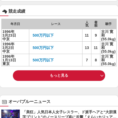
競走成績
人
着
年月日
レース
騎手
気
順
1996年
古川 寛
3月23日
500万円以下
11
9
和
中京
(55.0kg)
1996年
古川 寛
3月2日
500万円以下
13
11
和
中京
(55.0kg)
1996年
古川 寛
1月13日
500万円以下
7
8
和
東京
(55.0kg)
もっと見る
オーバブルーニュース
「美狂」人気日本人女子レスラー、ド派手ヘアと“大胆漢
字プリント”のノースリーブ姿に反響「えらいカジュアル