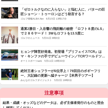
「ゼロトルクなのに入らない」と悩む人に、パターの巨
匠ショーン・トゥーロンはどう助言する？
ゴルフ情報ALBA.Net 6月15日 13時17分
通算2勝目・入谷響の飛距離の秘密 「ロフト８度のLS」
で２８６ヤード！ 3Wもロフトを13.5度に
ゴルフのニュース 5月31日 8時0分
ヒョンデ陣営好発進。初登場『プリフェイスTCR』は
マ・キンファの手でデビューウイン／TCRワールドツア
ー開幕戦
オートスポーツweb 5月11日 16時33分
絶対王者シェフラーが6位浮上！79回目のボギーフリ
ー、大記録の更新へ猛チャージ【米男子ツアー】
みんなのゴルフダイジェスト 5月2日 16時0分
注意事項
結果・成績・オッズなどのデータは、必ず主催者発行のものと照合
し確認してください。