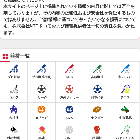
本サイトのページ上に掲載されている情報の内容に関しては万全を
期しておりますが、その内容の正確性および安全性を保証するもの
ではありません。 当該情報に基づいて被ったいかなる損害について
も、株式会社NTTドコモおよび情報提供者は一切の責任を負いかね
ます。
競技一覧
プロ野球
プロ野球(2軍)
MLB
高校野球
侍ジャパン
ゴルフ
Jリーグ
海外サッカー
日本代表
テニス
大相撲
Bリーグ
NBA
ラグビー
中央競馬
地方競馬
卓球
バレー
格闘技
バドミントン