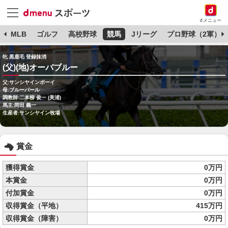
dメニュー
球
MLB
ゴルフ
高校野球
競馬
Jリーグ
プロ野球（2軍）
牝 黒鹿毛 登録抹消
(父)(地)オーバブルー
父:サンシヤインボーイ
母:ブルーパール
調教師:二本柳 俊一 (美浦)
馬主:岡田 義一
生産者:サンシヤイン牧場
賞金
獲得賞金
0万円
本賞金
0万円
付加賞金
0万円
収得賞金（平地）
415万円
収得賞金（障害）
0万円