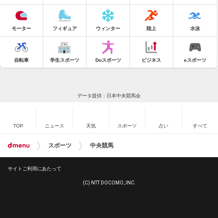
モーター
フィギュア
ウィンター
陸上
水泳
自転車
学生スポーツ
Doスポーツ
ビジネス
eスポーツ
データ提供：日本中央競馬会
TOP
ニュース
天気
スポーツ
占い
すべて
スポーツ
中央競馬
サイトご利用にあたって
(C) NTT DOCOMO, INC.