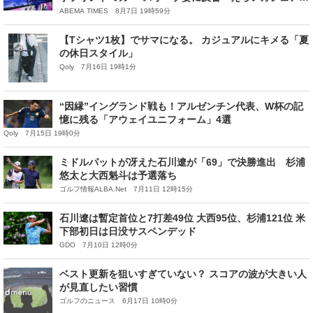
やな」
ABEMA TIMES 8月7日 19時59分
【Tシャツ1枚】でサマになる。 カジュアルにキメる「夏
の休日スタイル」
Qoly 7月16日 19時1分
“因縁”イングランド戦も！アルゼンチン代表、W杯の記
憶に残る「アウェイユニフォーム」4選
Qoly 7月15日 19時0分
ミドルパットが冴えた石川遼が「69」で決勝進出 杉浦
悠太と大西魁斗は予選落ち
ゴルフ情報ALBA.Net 7月11日 12時15分
石川遼は暫定首位と7打差49位 大西95位、杉浦121位 米
下部初日は日没サスペンデッド
GDO 7月10日 12時0分
ベスト更新を狙いすぎていない？ スコアの波が大きい人
が見直したい習慣
ゴルフのニュース 6月17日 10時0分