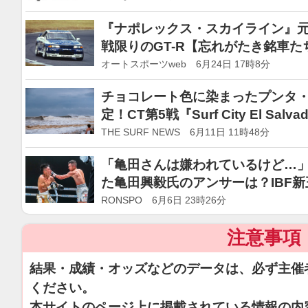
『ナポレックス・スカイライン』元
戦限りのGT-R【忘れがたき銘車た
オートスポーツweb 6月24日 17時8分
チョコレート色に染まったプンタ・
定！CT第5戦『Surf City El Salva
THE SURF NEWS 6月11日 11時48分
「亀田さんは嫌われているけど…」
た亀田興毅氏のアンサーは？IBF
戦名乗り…その先に拳四朗、坪井
RONSPO 6月6日 23時26分
注意事項
結果・成績・オッズなどのデータは、必ず主催
ください。
本サイトのページ上に掲載されている情報の内