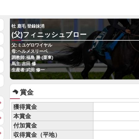
牡 鹿毛 登録抹消
(父)フィニッシュブロー
父:ミユゲロワイヤル
母:ヘルメスリーベ
調教師:福島 勝 (栗東)
馬主:吉田 修
生産者:武田 修一
賞金
獲得賞金
本賞金
付加賞金
収得賞金（平地）