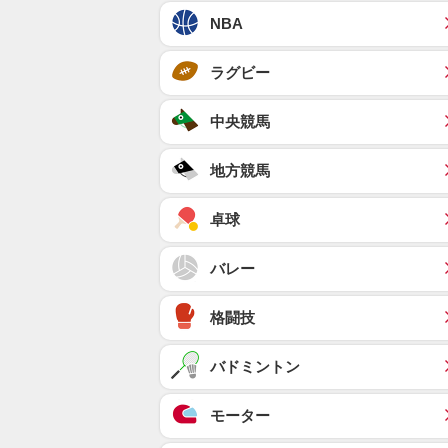
NBA
ラグビー
中央競馬
地方競馬
卓球
バレー
格闘技
バドミントン
モーター