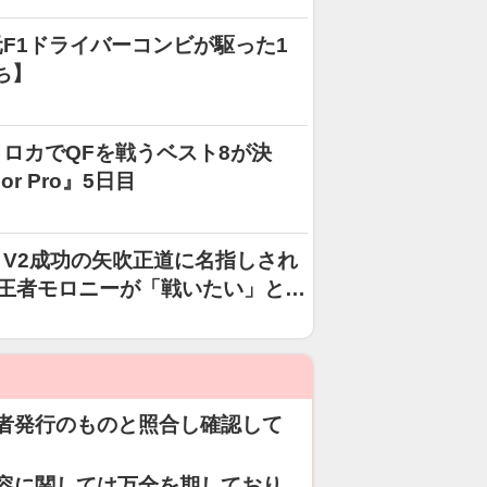
F1ドライバーコンビが駆った1
ち】
ロカでQFを戦うベスト8が決
dor Pro』5日目
V2成功の矢吹正道に名指しされ
新王者モロニーが「戦いたい」と対
智也とのビッグマッチ構想
者発行のものと照合し確認して
容に関しては万全を期しており