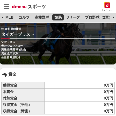
dメニュー
球
MLB
ゴルフ
高校野球
競馬
Jリーグ
プロ野球（2軍）
牡 鹿毛 登録抹消
タイガーブラスト
父:テリオス
母:ホウヨウアロー
調教師:嶋田 潤 (美浦)
馬主:金田 武栄
生産者:飛渡牧場
賞金
獲得賞金
0万円
本賞金
0万円
付加賞金
0万円
収得賞金（平地）
0万円
収得賞金（障害）
0万円