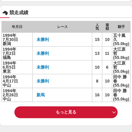
競走成績
人
着
年月日
レース
騎手
気
順
1994年
五十嵐
7月30日
未勝利
15
10
久
新潟
(55.0kg)
1994年
大江原
7月2日
未勝利
13
11
哲
福島
(55.0kg)
1994年
大江原
6月5日
未勝利
10
6
哲
東京
(55.0kg)
1994年
田中 勝
4月17日
未勝利
8
10
春
中山
(55.0kg)
1994年
田中 勝
2月26日
新馬
16
10
春
中山
(55.0kg)
もっと見る