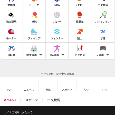
大相撲
Bリーグ
NBA
ラグビー
中央競馬
地方競馬
卓球
バレー
格闘技
バドミントン
モーター
フィギュア
ウィンター
陸上
水泳
自転車
学生スポーツ
Doスポーツ
ビジネス
eスポーツ
データ提供：日本中央競馬会
TOP
ニュース
天気
スポーツ
占い
すべて
スポーツ
中央競馬
サイトご利用にあたって