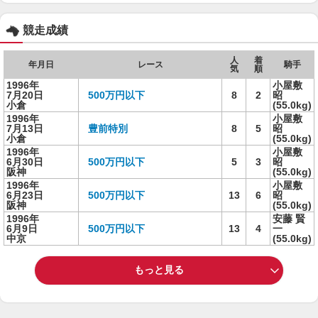
競走成績
人
着
年月日
レース
騎手
気
順
1996年
小屋敷
7月20日
500万円以下
8
2
昭
小倉
(55.0kg)
1996年
小屋敷
7月13日
豊前特別
8
5
昭
小倉
(55.0kg)
1996年
小屋敷
6月30日
500万円以下
5
3
昭
阪神
(55.0kg)
1996年
小屋敷
6月23日
500万円以下
13
6
昭
阪神
(55.0kg)
1996年
安藤 賢
6月9日
500万円以下
13
4
一
中京
(55.0kg)
もっと見る