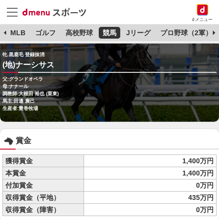
dメニュー
球
MLB
ゴルフ
高校野球
競馬
Jリーグ
プロ野球（2軍）
牝 黒鹿毛 登録抹消
(地)ナーシサス
父:グランドオペラ
母:ナナール
調教師:大根田 裕也 (栗東)
馬主:田邉 廣己
生産者:豊巻牧場
賞金
獲得賞金
1,400万円
本賞金
1,400万円
付加賞金
0万円
収得賞金（平地）
435万円
収得賞金（障害）
0万円