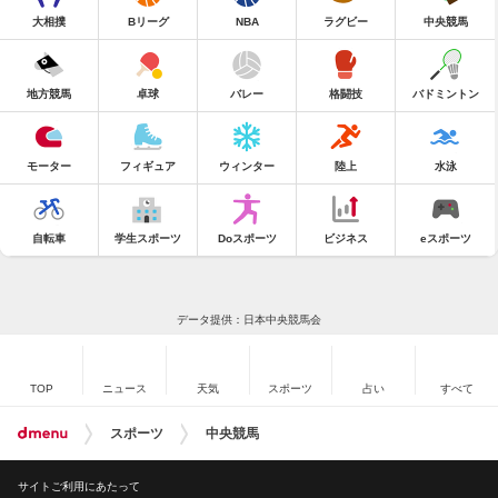
大相撲
Bリーグ
NBA
ラグビー
中央競馬
地方競馬
卓球
バレー
格闘技
バドミントン
モーター
フィギュア
ウィンター
陸上
水泳
自転車
学生スポーツ
Doスポーツ
ビジネス
eスポーツ
データ提供：日本中央競馬会
TOP
ニュース
天気
スポーツ
占い
すべて
スポーツ
中央競馬
サイトご利用にあたって