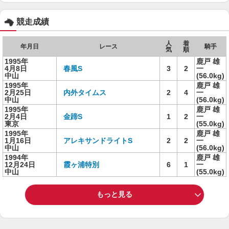
競走成績
人
着
年月日
レース
騎手
気
順
1995年
鹿戸 雄
4月8日
春風S
3
2
一
中山
(56.0kg)
1995年
鹿戸 雄
2月25日
内外タイムス
2
4
一
中山
(56.0kg)
1995年
鹿戸 雄
2月4日
金蹄S
1
2
一
東京
(55.0kg)
1995年
鹿戸 雄
1月16日
アレキサンドライトS
2
2
一
中山
(56.0kg)
1994年
鹿戸 雄
12月24日
霞ヶ浦特別
6
1
一
中山
(55.0kg)
もっと見る