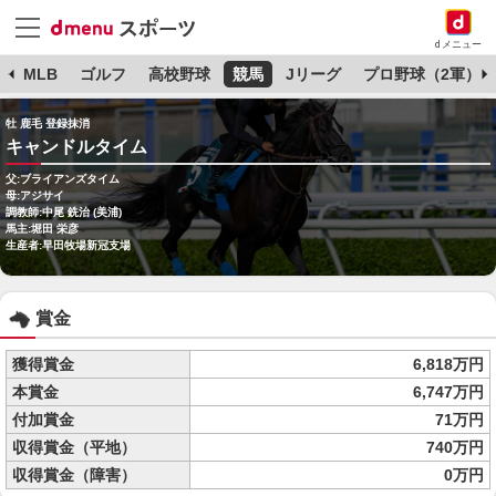
dメニュー
球
MLB
ゴルフ
高校野球
競馬
Jリーグ
プロ野球（2軍）
牡 鹿毛 登録抹消
キャンドルタイム
父:ブライアンズタイム
母:アジサイ
調教師:中尾 銑治 (美浦)
馬主:堀田 栄彦
生産者:早田牧場新冠支場
賞金
獲得賞金
6,818万円
本賞金
6,747万円
付加賞金
71万円
収得賞金（平地）
740万円
収得賞金（障害）
0万円