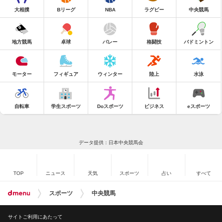
大相撲
Bリーグ
NBA
ラグビー
中央競馬
地方競馬
卓球
バレー
格闘技
バドミントン
モーター
フィギュア
ウィンター
陸上
水泳
自転車
学生スポーツ
Doスポーツ
ビジネス
eスポーツ
データ提供：日本中央競馬会
TOP
ニュース
天気
スポーツ
占い
すべて
スポーツ
中央競馬
サイトご利用にあたって