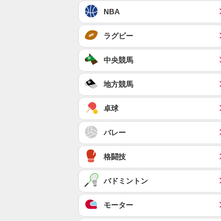
NBA
ラグビー
中央競馬
地方競馬
卓球
バレー
格闘技
バドミントン
モーター