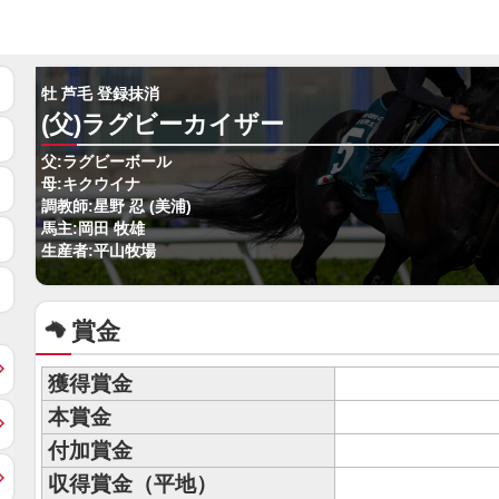
牡 芦毛 登録抹消
(父)ラグビーカイザー
父:ラグビーボール
母:キクウイナ
調教師:星野 忍 (美浦)
馬主:岡田 牧雄
生産者:平山牧場
賞金
獲得賞金
本賞金
付加賞金
収得賞金（平地）