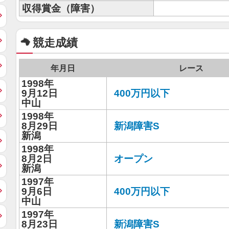
収得賞金（障害）
競走成績
年月日
レース
1998年
9月12日
400万円以下
中山
1998年
8月29日
新潟障害S
新潟
1998年
8月2日
オープン
新潟
1997年
9月6日
400万円以下
中山
1997年
8月23日
新潟障害S