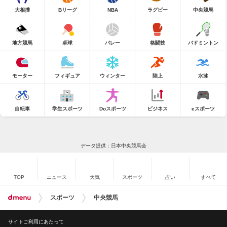
大相撲
Bリーグ
NBA
ラグビー
中央競馬
地方競馬
卓球
バレー
格闘技
バドミントン
モーター
フィギュア
ウィンター
陸上
水泳
自転車
学生スポーツ
Doスポーツ
ビジネス
eスポーツ
データ提供：日本中央競馬会
TOP
ニュース
天気
スポーツ
占い
すべて
スポーツ
中央競馬
サイトご利用にあたって