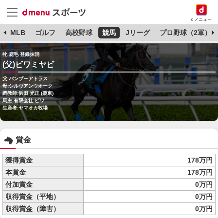
dメニュー
球
MLB
ゴルフ
高校野球
競馬
Jリーグ
プロ野球（2軍）
牝 鹿毛 登録抹消
(父)ビワミヤビ
父:バンブーアトラス
母:シルヴアンウオーク
調教師:浜田 光正 (栗東)
馬主:有限会社 ビワ
生産者:ヤマオカ牧場
賞金
獲得賞金
178万円
本賞金
178万円
付加賞金
0万円
収得賞金（平地）
0万円
収得賞金（障害）
0万円