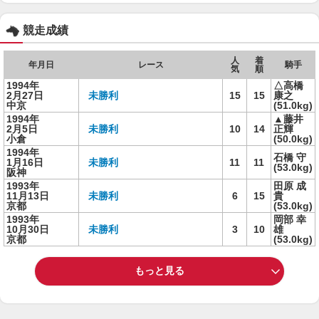
競走成績
人
着
年月日
レース
騎手
気
順
1994年
△高橋
2月27日
未勝利
15
15
康之
中京
(51.0kg)
1994年
▲藤井
2月5日
未勝利
10
14
正輝
小倉
(50.0kg)
1994年
石橋 守
1月16日
未勝利
11
11
(53.0kg)
阪神
1993年
田原 成
11月13日
未勝利
6
15
貴
京都
(53.0kg)
1993年
岡部 幸
10月30日
未勝利
3
10
雄
京都
(53.0kg)
もっと見る