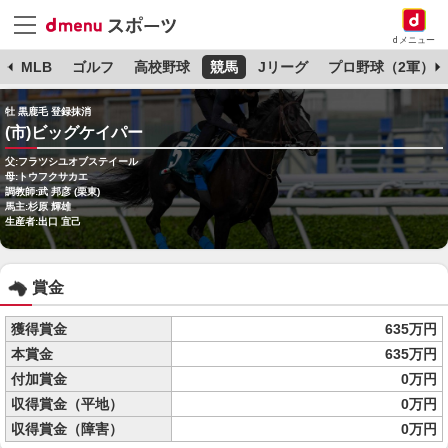
dメニュー
球
MLB
ゴルフ
高校野球
競馬
Jリーグ
プロ野球（2軍）
牡 黒鹿毛 登録抹消
(市)ビッグケイパー
父:フラツシユオブステイール
母:トウフクサカエ
調教師:武 邦彦 (栗東)
馬主:杉原 輝雄
生産者:出口 宜己
賞金
獲得賞金
635万円
本賞金
635万円
付加賞金
0万円
収得賞金（平地）
0万円
収得賞金（障害）
0万円