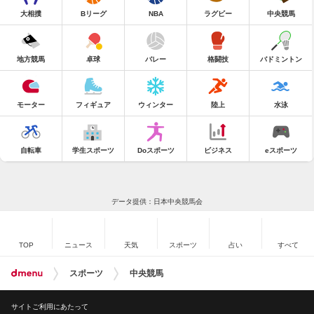
大相撲
Bリーグ
NBA
ラグビー
中央競馬
地方競馬
卓球
バレー
格闘技
バドミントン
モーター
フィギュア
ウィンター
陸上
水泳
自転車
学生スポーツ
Doスポーツ
ビジネス
eスポーツ
データ提供：日本中央競馬会
TOP
ニュース
天気
スポーツ
占い
すべて
スポーツ
中央競馬
サイトご利用にあたって