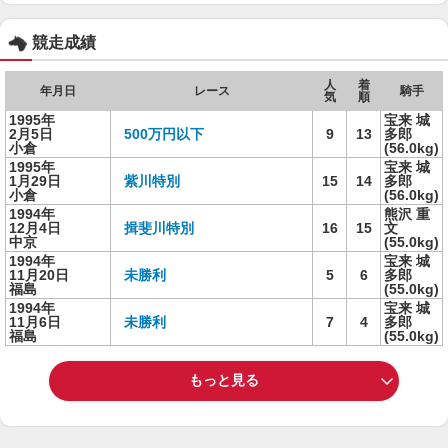
競走成績
人
着
年月日
レース
騎手
気
順
1995年
宝来 城
2月5日
500万円以下
9
13
多郎
小倉
(56.0kg)
1995年
宝来 城
1月29日
紫川特別
15
14
多郎
小倉
(56.0kg)
1994年
熊沢 重
12月4日
揖斐川特別
16
15
文
中京
(55.0kg)
1994年
宝来 城
11月20日
未勝利
5
6
多郎
福島
(55.0kg)
1994年
宝来 城
11月6日
未勝利
7
4
多郎
福島
(55.0kg)
もっと見る