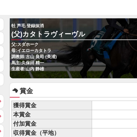
牡 芦毛 登録抹消
(父)カタトラヴィーヴル
父:スダホーク
母:イエローカタトラ
調教師:古山 良司 (美浦)
馬主:久保田 精一
生産者:山内 静雄
賞金
獲得賞金
本賞金
付加賞金
収得賞金（平地）