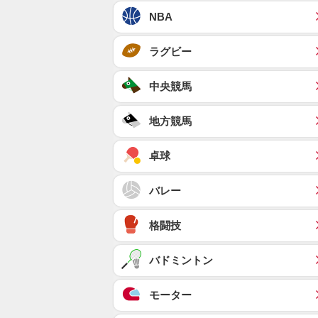
NBA
ラグビー
中央競馬
地方競馬
卓球
バレー
格闘技
バドミントン
モーター