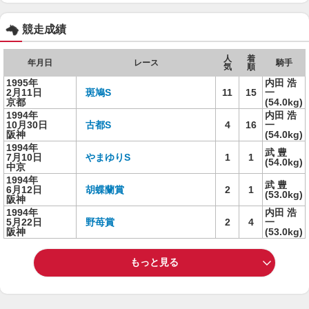
競走成績
人
着
年月日
レース
騎手
気
順
1995年
内田 浩
2月11日
斑鳩S
11
15
一
京都
(54.0kg)
1994年
内田 浩
10月30日
古都S
4
16
一
阪神
(54.0kg)
1994年
武 豊
7月10日
やまゆりS
1
1
(54.0kg)
中京
1994年
武 豊
6月12日
胡蝶蘭賞
2
1
(53.0kg)
阪神
1994年
内田 浩
5月22日
野苺賞
2
4
一
阪神
(53.0kg)
もっと見る