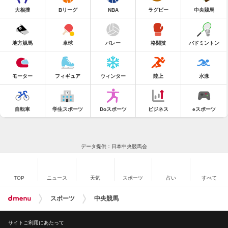
大相撲
Bリーグ
NBA
ラグビー
中央競馬
地方競馬
卓球
バレー
格闘技
バドミントン
モーター
フィギュア
ウィンター
陸上
水泳
自転車
学生スポーツ
Doスポーツ
ビジネス
eスポーツ
データ提供：日本中央競馬会
TOP
ニュース
天気
スポーツ
占い
すべて
スポーツ
中央競馬
サイトご利用にあたって