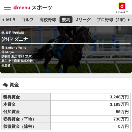
dメニュー
球
MLB
ゴルフ
高校野球
競馬
Jリーグ
プロ野球（2軍）
牝 鹿毛 登録抹消
(外)マダニナ
父:Sadler’s Wells
母:Minya
調教師:池江 泰郎 (栗東)
馬主:土井商事 株式会社
生産者:
賞金
獲得賞金
3,248万円
本賞金
3,189万円
付加賞金
59万円
収得賞金（平地）
730万円
収得賞金（障害）
0万円