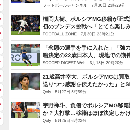
フットボールチャンネル 7月30日 23時29分
橋岡大樹、ボルシアMG移籍が正式
初のブンデス挑戦へ「とても楽し
FOOTBALL ZONE 7月30日 23時21分
「念願の選手を手に入れた」「強力
籍決定の22歳日本人、現地での期待
「最大の強みは…」
SOCCER DIGEST Web 6月18日 20時20分
21歳高井幸大、ボルシアMGは買
送りつつ感謝を伝えたかった」とS
Qoly 5月27日 5時59分
宇野禅斗、負傷でボルシアMG移籍
か？大打撃…移籍はほぼ決定しか
Qoly 5月25日 6時23分