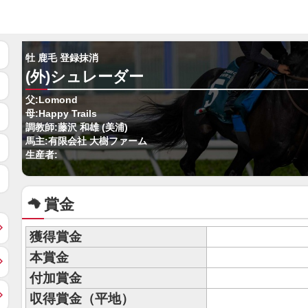
牡 鹿毛 登録抹消
(外)シュレーダー
父:Lomond
母:Happy Trails
調教師:藤沢 和雄 (美浦)
馬主:有限会社 大樹ファーム
生産者:
賞金
獲得賞金
本賞金
付加賞金
収得賞金（平地）