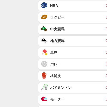
NBA
ラグビー
中央競馬
地方競馬
卓球
バレー
格闘技
バドミントン
モーター