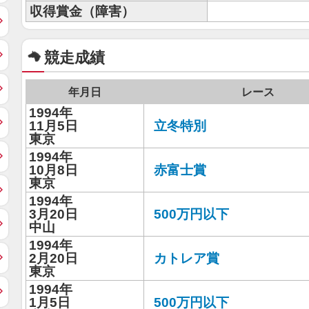
収得賞金（障害）
競走成績
年月日
レース
1994年
11月5日
立冬特別
東京
1994年
10月8日
赤富士賞
東京
1994年
3月20日
500万円以下
中山
1994年
2月20日
カトレア賞
東京
1994年
1月5日
500万円以下