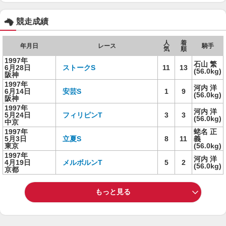
競走成績
人
着
年月日
レース
騎手
気
順
1997年
石山 繁
6月28日
ストークS
11
13
(56.0kg)
阪神
1997年
河内 洋
6月14日
安芸S
1
9
(56.0kg)
阪神
1997年
河内 洋
5月24日
フィリピンT
3
3
(56.0kg)
中京
1997年
蛯名 正
5月3日
立夏S
8
11
義
東京
(56.0kg)
1997年
河内 洋
4月19日
メルボルンT
5
2
(56.0kg)
京都
もっと見る