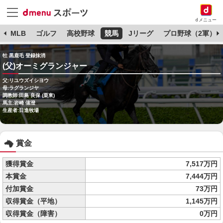
dメニュー
球
MLB
ゴルフ
高校野球
競馬
Jリーグ
プロ野球（2軍）
牡 黒鹿毛 登録抹消
(父)オーミグランジャー
父:リユウズイシヨウ
母:ラグランジヤ
調教師:田島 良保 (栗東)
馬主:岩崎 僖澄
生産者:日進牧場
賞金
獲得賞金
7,517万円
本賞金
7,444万円
付加賞金
73万円
収得賞金（平地）
1,145万円
収得賞金（障害）
0万円