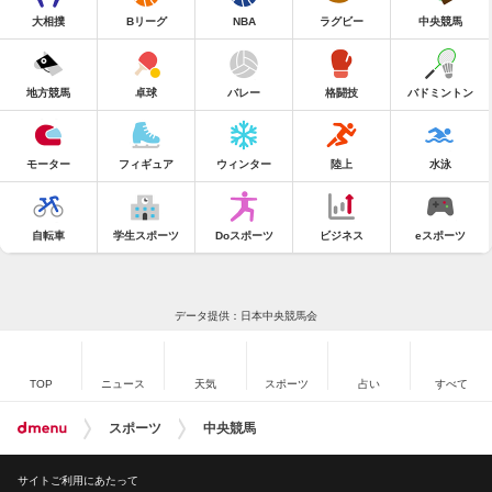
大相撲
Bリーグ
NBA
ラグビー
中央競馬
地方競馬
卓球
バレー
格闘技
バドミントン
モーター
フィギュア
ウィンター
陸上
水泳
自転車
学生スポーツ
Doスポーツ
ビジネス
eスポーツ
データ提供：日本中央競馬会
TOP
ニュース
天気
スポーツ
占い
すべて
スポーツ
中央競馬
サイトご利用にあたって