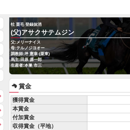
牡 栗毛 登録抹消
(父)アサクサテムジン
父:メリーナイス
母:テルノジヨオー
調教師:坪 憲章 (栗東)
馬主:田原 源一郎
生産者:本巣 市三
賞金
獲得賞金
本賞金
付加賞金
収得賞金（平地）