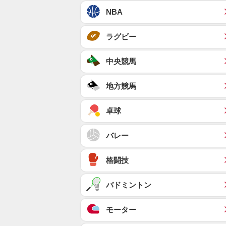
NBA
ラグビー
中央競馬
地方競馬
卓球
バレー
格闘技
バドミントン
モーター