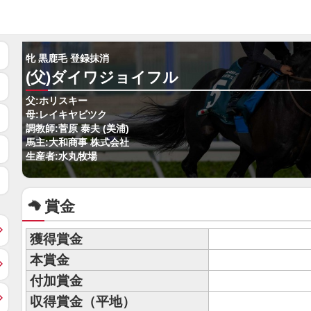
牝 黒鹿毛 登録抹消
(父)ダイワジョイフル
父:ホリスキー
母:レイキヤビツク
調教師:菅原 泰夫 (美浦)
馬主:大和商事 株式会社
生産者:水丸牧場
賞金
獲得賞金
本賞金
付加賞金
収得賞金（平地）