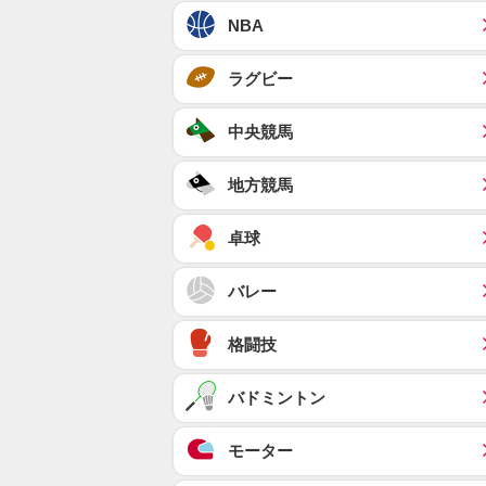
NBA
ラグビー
中央競馬
地方競馬
卓球
バレー
格闘技
バドミントン
モーター