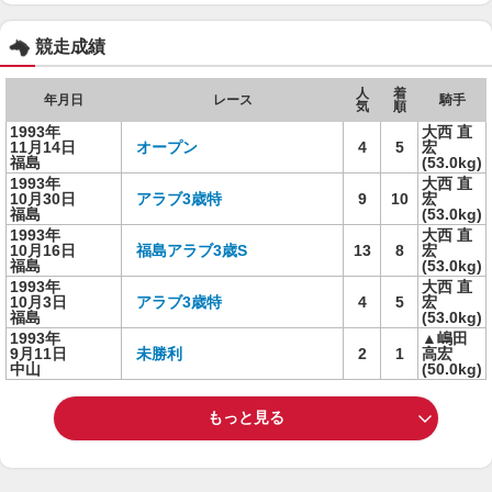
競走成績
人
着
年月日
レース
騎手
気
順
1993年
大西 直
11月14日
オープン
4
5
宏
福島
(53.0kg)
1993年
大西 直
10月30日
アラブ3歳特
9
10
宏
福島
(53.0kg)
1993年
大西 直
10月16日
福島アラブ3歳S
13
8
宏
福島
(53.0kg)
1993年
大西 直
10月3日
アラブ3歳特
4
5
宏
福島
(53.0kg)
1993年
▲嶋田
9月11日
未勝利
2
1
高宏
中山
(50.0kg)
もっと見る