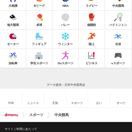
大相撲
Bリーグ
NBA
ラグビー
中央競馬
地方競馬
卓球
バレー
格闘技
バドミントン
モーター
フィギュア
ウィンター
陸上
水泳
自転車
学生スポーツ
Doスポーツ
ビジネス
eスポーツ
データ提供：日本中央競馬会
TOP
ニュース
天気
スポーツ
占い
すべて
スポーツ
中央競馬
サイトご利用にあたって