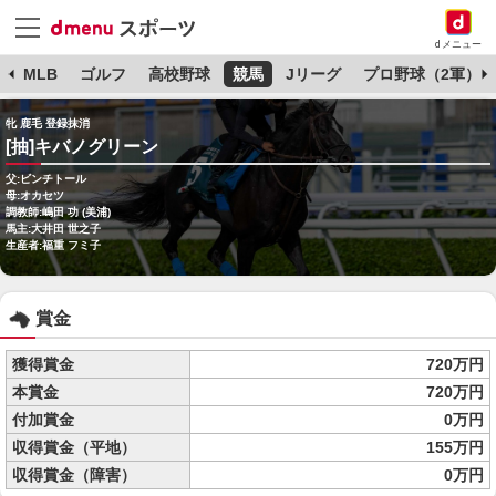
dメニュー
球
MLB
ゴルフ
高校野球
競馬
Jリーグ
プロ野球（2軍）
牝 鹿毛 登録抹消
[抽]キバノグリーン
父:ビンチトール
母:オカセツ
調教師:嶋田 功 (美浦)
馬主:大井田 世之子
生産者:福重 フミ子
賞金
獲得賞金
720万円
本賞金
720万円
付加賞金
0万円
収得賞金（平地）
155万円
収得賞金（障害）
0万円