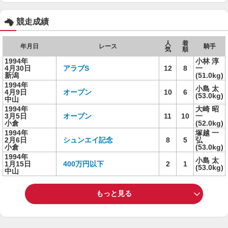
競走成績
人
着
年月日
レース
騎手
気
順
1994年
小林 淳
4月30日
アラブS
12
8
一
新潟
(51.0kg)
1994年
小島 太
4月9日
オープン
10
6
(53.0kg)
中山
1994年
大崎 昭
3月5日
オープン
11
10
一
小倉
(52.0kg)
1994年
塚越 一
2月6日
シュンエイ記念
8
5
弘
小倉
(53.0kg)
1994年
小島 太
1月15日
400万円以下
2
1
(53.0kg)
中山
もっと見る