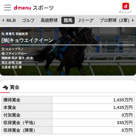
dメニュー
球
MLB
ゴルフ
高校野球
競馬
Jリーグ
プロ野球（2軍）
牝 青鹿毛 登録抹消
[抽]キョウエイクイーン
父:エルソプラノ
母:フアインアロー
調教師:高木 嘉夫 (美浦)
馬主:松岡 正雄
生産者:米田 博
賞金
獲得賞金
1,435万円
本賞金
1,435万円
付加賞金
0万円
収得賞金（平地）
335万円
収得賞金（障害）
0万円