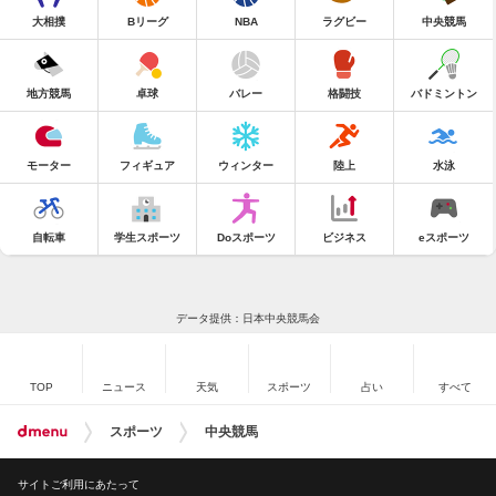
大相撲
Bリーグ
NBA
ラグビー
中央競馬
地方競馬
卓球
バレー
格闘技
バドミントン
モーター
フィギュア
ウィンター
陸上
水泳
自転車
学生スポーツ
Doスポーツ
ビジネス
eスポーツ
データ提供：日本中央競馬会
TOP
ニュース
天気
スポーツ
占い
すべて
スポーツ
中央競馬
サイトご利用にあたって