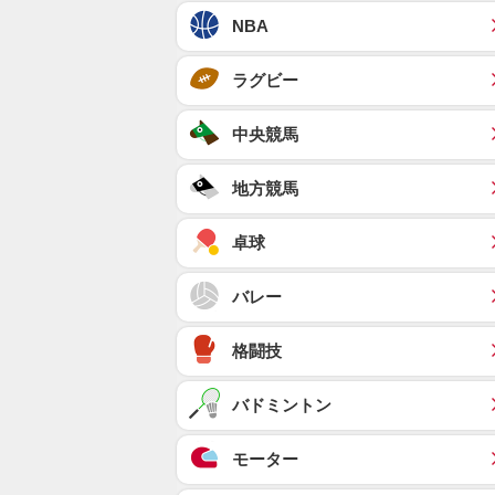
NBA
ラグビー
中央競馬
地方競馬
卓球
バレー
格闘技
バドミントン
モーター