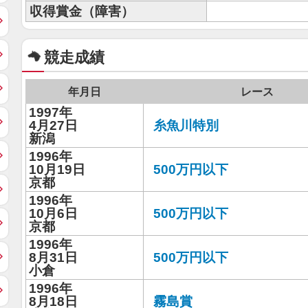
収得賞金（障害）
競走成績
年月日
レース
1997年
4月27日
糸魚川特別
新潟
1996年
10月19日
500万円以下
京都
1996年
10月6日
500万円以下
京都
1996年
8月31日
500万円以下
小倉
1996年
8月18日
霧島賞