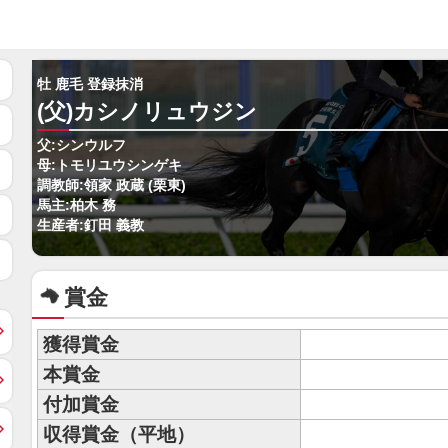
牡 鹿毛 登録抹消
(父)カシノリュウジン
父:シンウルフ
母:トモリユウシンゲキ
調教師:領家 政蔵 (栗東)
馬主:柏木 務
生産者:釘田 義教
賞金
獲得賞金
本賞金
付加賞金
収得賞金（平地）