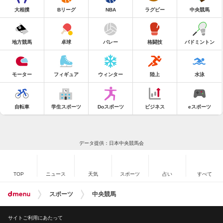
大相撲
Bリーグ
NBA
ラグビー
中央競馬
地方競馬
卓球
バレー
格闘技
バドミントン
モーター
フィギュア
ウィンター
陸上
水泳
自転車
学生スポーツ
Doスポーツ
ビジネス
eスポーツ
データ提供：日本中央競馬会
TOP
ニュース
天気
スポーツ
占い
すべて
スポーツ
中央競馬
サイトご利用にあたって