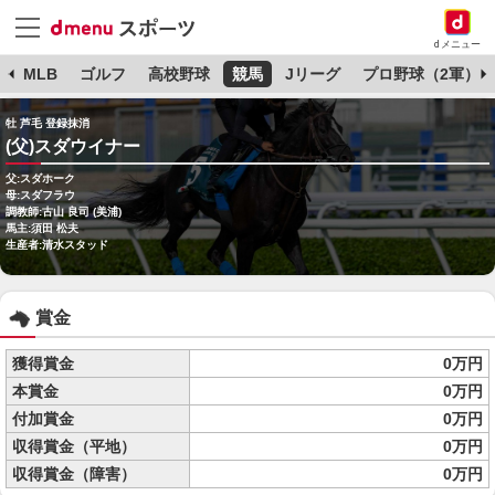
dメニュー
球
MLB
ゴルフ
高校野球
競馬
Jリーグ
プロ野球（2軍）
牡 芦毛 登録抹消
(父)スダウイナー
父:スダホーク
母:スダフラウ
調教師:古山 良司 (美浦)
馬主:須田 松夫
生産者:清水スタッド
賞金
獲得賞金
0万円
本賞金
0万円
付加賞金
0万円
収得賞金（平地）
0万円
収得賞金（障害）
0万円