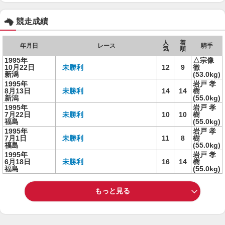
競走成績
人
着
年月日
レース
騎手
気
順
1995年
△宗像
10月22日
未勝利
12
9
徹
新潟
(53.0kg)
1995年
岩戸 孝
8月13日
未勝利
14
14
樹
新潟
(55.0kg)
1995年
岩戸 孝
7月22日
未勝利
10
10
樹
福島
(55.0kg)
1995年
岩戸 孝
7月1日
未勝利
11
8
樹
福島
(55.0kg)
1995年
岩戸 孝
6月18日
未勝利
16
14
樹
福島
(55.0kg)
もっと見る