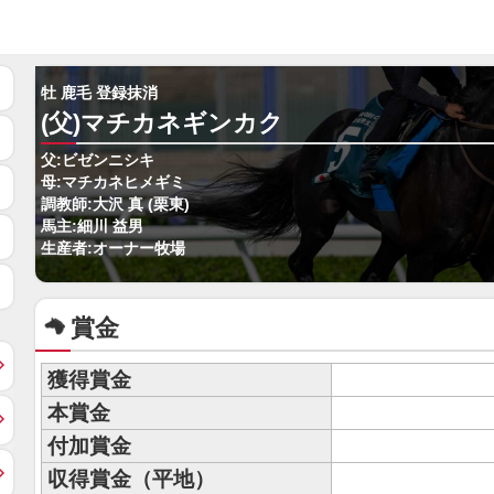
牡 鹿毛 登録抹消
(父)マチカネギンカク
父:ビゼンニシキ
母:マチカネヒメギミ
調教師:大沢 真 (栗東)
馬主:細川 益男
生産者:オーナー牧場
賞金
獲得賞金
本賞金
付加賞金
収得賞金（平地）