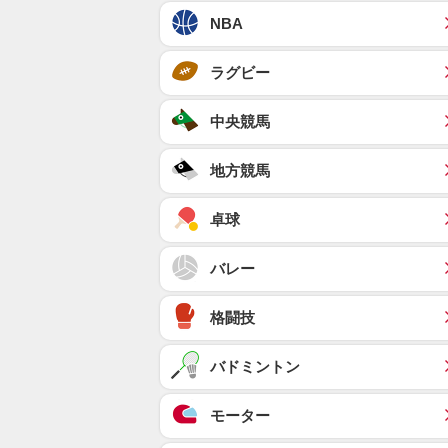
NBA
ラグビー
中央競馬
地方競馬
卓球
バレー
格闘技
バドミントン
モーター